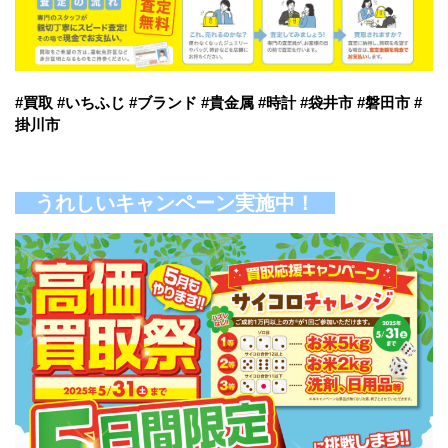
#買取 #いちふじ #ブランド #貴金属 #時計 #袋井市 #磐田市 #
掛川市
うれしいキャンペーン実施中！