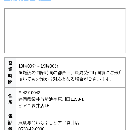
営
10時00分～19時00分
業
※施設の閉館時間の都合上、最終受付時間前にご来店
時
頂いてもお預かり対応となる場合がございます。
間
〒437-0043
住
静岡県袋井市新池字原川田1158-1
所
ピアゴ袋井店1F
電
話
買取専門いちふじピアゴ袋井店
番
0538-42-6900