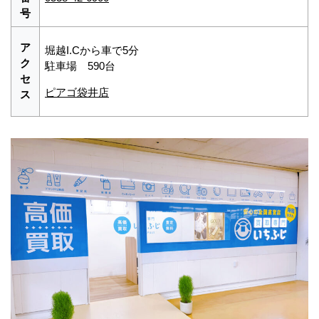
号
ア
堀越I.Cから車で5分
ク
駐車場 590台
セ
ピアゴ袋井店
ス