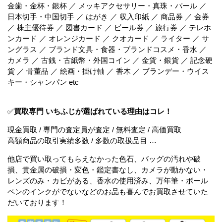
金歯・金杯・銀杯 ／ メッキアクセサリー・真珠・パール ／
日本切手・中国切手 ／ はがき ／ 収入印紙 ／ 商品券 ／ 金券
／ 株主優待券 ／ 図書カード ／ ビール券 ／ 旅行券 ／ テレホ
ンカード ／ オレンジカード ／ クオカード ／ ライター ／ サ
ングラス ／ ブランド文具・食器・ブランドコスメ・香水 ／
カメラ ／ 古銭・古紙幣・外国コイン ／ 金貨・銀貨 ／ 記念硬
貨 ／ 骨董品 ／ 絵画・掛け軸 ／ 香木 ／ ブランデー・ウイス
キー・シャンパン etc
✅
買取専門 いちふじが選ばれている理由はコレ！
現金買取 / 専門の査定員が査定 / 無料査定 / 高価買取
高額商品の取引実績多数 / 多数の取扱品目 …
他店で買い取ってもらえなかった色石、バッグの汚れや破
損、貴金属の破損・変色・鑑定書なし、カメラが動かない・
レンズのみ・カビがある、香水の使用済み、万年筆・ボール
ペンのインクがでないなどのお品も喜んでお買取させていた
だいております！