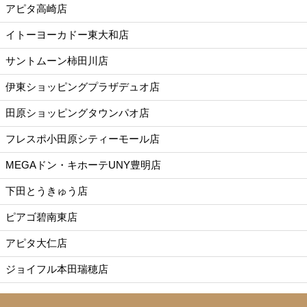
アピタ高崎店
イトーヨーカドー東大和店
サントムーン柿田川店
伊東ショッピングプラザデュオ店
田原ショッピングタウンパオ店
フレスポ小田原シティーモール店
MEGAドン・キホーテUNY豊明店
下田とうきゅう店
ピアゴ碧南東店
アピタ大仁店
ジョイフル本田瑞穂店