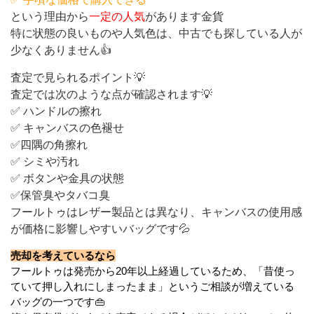
という理由から
一定の人気
があります金貨
特に状態の良いものや人気色は、中古でも探している人が
少なくありません👍
査定で見られるポイント💡
査定では次のような点が確認されます💡
✅ ハンドルの擦れ
✅ キャンバスの色褪せ
✅四隅の角擦れ
✅ シミや汚れ
✅ ボタンや金具の状態
✅保管臭やタバコ臭
フールトゥはレザー製品とは異なり、キャンバスの使用感
が価格に影響しやすいバッグです💦
売却を考えているなら
フールトゥは発売から20年以上経過しているため、「昔使っ
ていて押し入れにしまったまま」というご相談が増えている
バッグの一つです👜