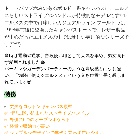
トートバッグ赤みのあるボルドー系キャンバスに、エルメ
スらしいストライプのハンドルが特徴的なモデルです✨✨
エルメスの中では珍しいカジュアルライン フールトゥは
1998年前後に登場したキャンバストートで、レザー製品
が中心だったエルメスの中では珍しい実用的なシリーズで
す(*^^*)
当時は通勤や通学、普段使い用として人気を集め、男女問わ
ず愛用されました👜
バーキンやガーデンパーティーのような高級感とは少し違
い、「気軽に使えるエルメス」という立ち位置で長く親しま
れています🥰
特徴
✅
丈夫なコットンキャンバス素材
✅ H型に縫い込まれたストライプハンドル
✅ 外側に6つのオープンポケット
✅ 軽量で収納力が高い
✅ シンプルなデザインで年代を問わず使いやすい