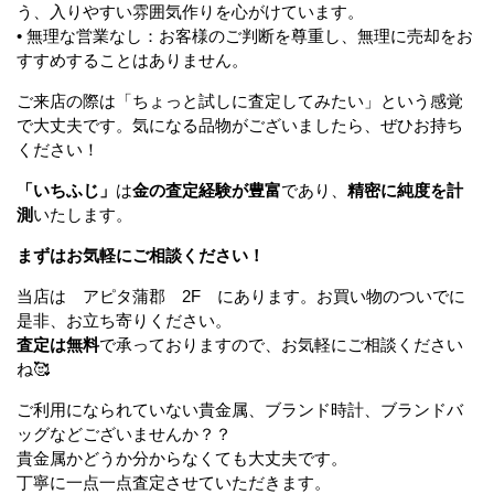
う、入りやすい雰囲気作りを心がけています。
• 無理な営業なし：お客様のご判断を尊重し、無理に売却をお
すすめすることはありません。
ご来店の際は「ちょっと試しに査定してみたい」という感覚
で大丈夫です。気になる品物がございましたら、ぜひお持ち
ください！
「いちふじ」
は
金の査定経験が豊富
であり、
精密に純度を計
測
いたします。
まずはお気軽にご相談ください！
当店は アピタ蒲郡 2F にあります。お買い物のついでに
是非、お立ち寄りください。
査定は無料
で承っておりますので、お気軽にご相談ください
ね🥰
ご利用になられていない貴金属、ブランド時計、ブランドバ
ッグなどございませんか？？
貴金属かどうか分からなくても大丈夫です。
丁寧に一点一点査定させていただきます。