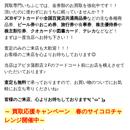
買取専門いちふじでは、金券類のお買取を強化中です！！
頂いたのに使わずにおうちに眠っていませんか？？
JCBギフトカード
や
全国百貨店共通商品券
などの主な各種商
品券、
ビール券
や
おこめ券
、
旅行券
や食
事券
、
株主優待券
や
株主割引券
、
クオカード
や
図書カード
、
テレカ
などなど！
まずは一度当店へお持ち下さい！！
査定のみのご来店も大歓迎！！！
お客様のご来店を心よりお待ちしております😊
当店はアピタ蒲郡店２Fのフードコート前にお店を構えさせて
いただいております♪
査定も無料
で承っておりますので、お買い物のついでにお気
軽にお立ち寄りくださいね♪
皆様のご来店、心よりお待ちしております٩( ”ω” )و
～ 買取応援キャンペーン 春のサイコロチャ
レンジ開催中～