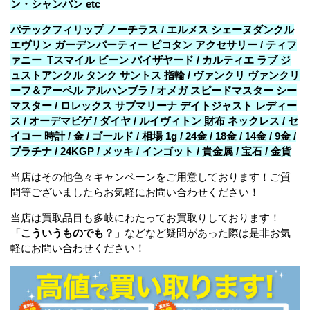
ン・シャンパン etc
パテックフィリップ ノーチラス / エルメス シェーヌダンクル
エヴリン ガーデンパーティー ピコタン アクセサリー / ティフ
ァニー Tスマイル ビーン バイザヤード / カルティエ ラブ ジ
ュストアンクル タンク サントス 指輪 / ヴァンクリ ヴァンクリ
ーフ＆アーペル アルハンブラ / オメガ スピードマスター シー
マスター / ロレックス サブマリーナ デイトジャスト レディー
ス / オーデマピゲ / ダイヤ / ルイヴィトン 財布 ネックレス / セ
イコー 時計 / 金 / ゴールド / 相場 1g / 24金 / 18金 / 14金 / 9金 /
プラチナ / 24KGP / メッキ / インゴット / 貴金属 / 宝石 / 金貨
当店はその他色々キャンペーンをご用意しております！ご質
問等ございましたらお気軽にお問い合わせください！
当店は買取品目も多岐にわたってお買取りしております！
「こういうものでも？」
などなど疑問があった際は是非お気
軽にお問い合わせください！