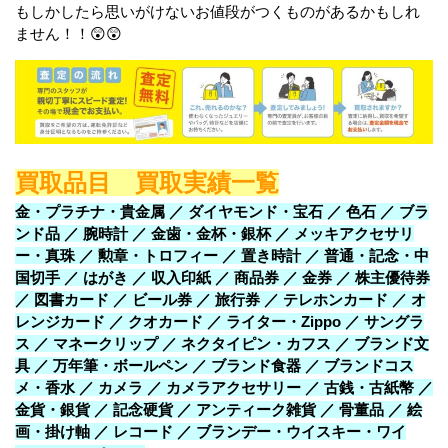
もしかしたら思いがけないお値段がつくものがあるかもしれ
ません！！😲😲
買取品目 買取実績一覧
金・プラチナ・貴金属 ／ ダイヤモンド・宝石 ／ 色石 ／ ブラ
ンド品 ／ 腕時計 ／ 金歯・金杯・銀杯 ／ メッキアクセサリ
ー・真珠 ／ 勲章・トロフィー ／ 置き時計 ／ 普通・記念・中
国切手 ／ はがき ／ 収入印紙 ／ 商品券 ／ 金券 ／ 株主優待券
／ 図書カード ／ ビール券 ／ 旅行券 ／ テレホンカード ／ オ
レンジカード ／ クオカード ／ ライター・Zippo ／ サングラ
ス ／ マネークリップ ／ ネクタイピン・カフス ／ ブランド文
具 ／ 万年筆・ボールペン ／ ブランド食器 ／ ブランドコス
メ・香水 ／ カメラ ／ カメラアクセサリー ／ 古銭・古紙幣 ／
金貨・銀貨 ／ 記念硬貨 ／ アンティーク雑貨 ／ 骨董品 ／ 絵
画・掛け軸 ／ レコード ／ ブランデー・ウイスキー・ワイ