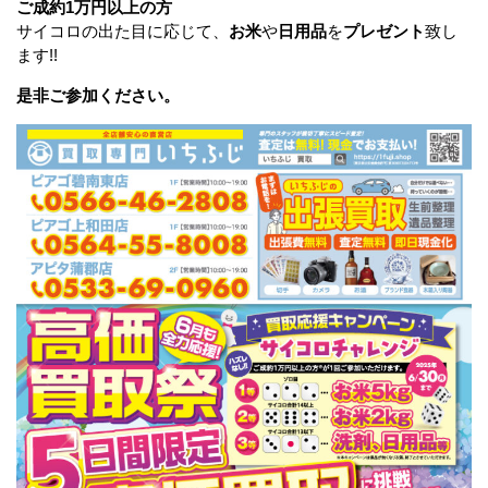
ご成約1万円以上の方
サイコロの出た目に応じて、
お米
や
日用品
を
プレゼント
致し
ます!!
是非ご参加ください。