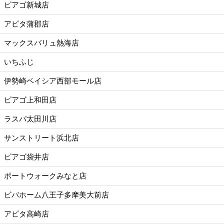
ピアゴ新城店
アピタ蒲郡店
マックスバリュ熱海店
いちふじ
伊勢崎ベイシア西部モール店
ピアゴ上和田店
ラスパ太田川店
サンストリート浜北店
ピアゴ袋井店
ポートウォークみなと店
ビバホーム八王子多摩美大前店
アピタ高崎店