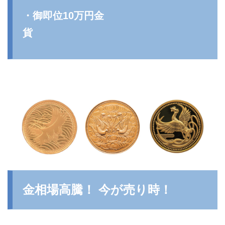
・御即位10万円金
貨
金相場高騰！ 今が売り時！