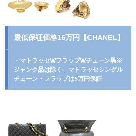
最低保証価格16万円【
CHANEL
】
・マトラッセWフラップWチェーン黒※
ジャンク品は除く。マトラッセシングル
チェーン・フラップは5万円保証