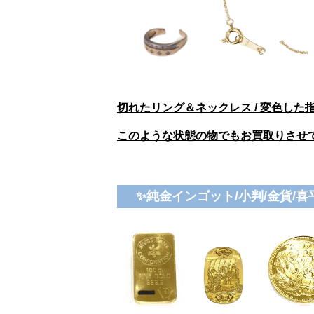
切れたリング＆ネックレス / 変色した指
このような状態の物でもお買取りさせ
✨純金インゴット/小判/金貨/