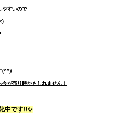
しやすいので
)

^)/
ら今が売り時かもしれません！
中です!!✨