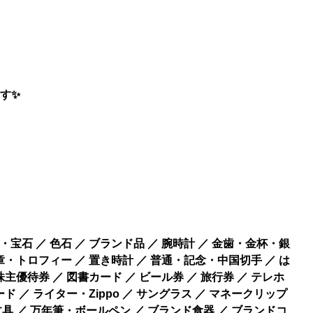
す✨
宝石 ／ 色石 ／ ブランド品 ／ 腕時計 ／ 金歯・金杯・銀
章・トロフィー ／ 置き時計 ／ 普通・記念・中国切手 ／ は
 株主優待券 ／ 図書カード ／ ビール券 ／ 旅行券 ／ テレホ
ド ／ ライター・Zippo ／ サングラス ／ マネークリップ
具 ／ 万年筆・ボールペン ／ ブランド食器 ／ ブランドコ