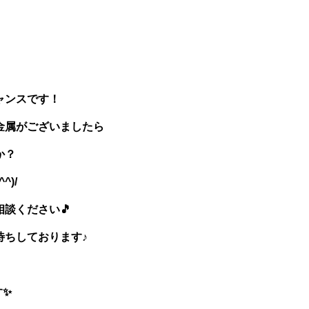
ャンスです！
金属がございましたら
か？
)/
談ください🎵
待ちしております♪
す✨