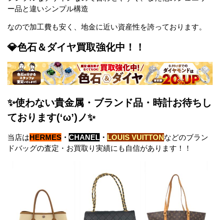
ー品と違いシンプル構造
なので加工費も安く、地金に近い資産性を誇っております。
💎色石＆ダイヤ買取強化中！！
✨使わない貴金属・ブランド品・時計お待ちし
ております(‘ω’)ノ✨
当店は
HERMES
・
CHANEL
・
LOUIS VUITTON
などのブラン
ドバッグの査定・お買取り実績にも自信があります！！