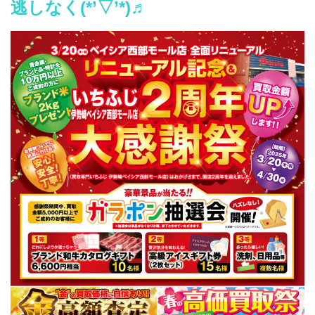
逃しなく(*’▽’*)♬