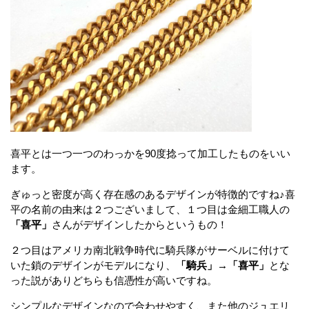
喜平とは一つ一つのわっかを90度捻って加工したものをいい
ます。
ぎゅっと密度が高く存在感のあるデザインが特徴的ですね♪喜
平の名前の由来は２つございまして、１つ目は金細工職人の
「喜平」
さんがデザインしたからというもの！
２つ目はアメリカ南北戦争時代に騎兵隊がサーベルに付けて
いた鎖のデザインがモデルになり、
「騎兵」→「喜平」
とな
った説がありどちらも信憑性が高いですね。
シンプルなデザインなので合わせやすく、また他のジュエリ