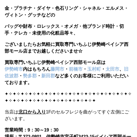
金・プラチナ・ダイヤ・色石リング・シャネル・エルメス・
ヴィトン・グッチなどの
バッグや財布・ロレックス・オメガ・他ブランド時計・切
手・テレカ・未使用の化粧品等々、
ございましたら
お気軽に買取専門いちふじ伊勢崎ベイシア西
部モール店までお越しくださいませ☆
買取専門いちふじ伊勢崎ベイシア西部モール店は
伊勢崎市
内はもちろん
藤岡市
・
前橋市
・
玉村町
・
太田市
、
旧
佐波郡
・
勢多郡
・
新田郡
など多くのお客様にご利用いただい
ております。
✦✧✦✧✦✧✦✧✦✧✦✧✦✧✦✧✦✧✦✧✦✧✦✧✦✧✦✧✦✧✦✧
✦✧✦✧✦✧✦✧✦✧✦✧✦✧✦✧✦✧✦✧✦✧✦
当店は
北口から入り
1Fのセルフレジを曲がってすぐ左側にご
ざいます。
営業時間：9：30～19：30
場所：〒372-0801 伊勢崎市宮子町3423-15ベイシア西部モー