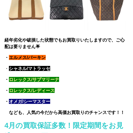
経年劣化や破損した状態でもお買取りいたしますので、ご心
配は要りません🌟
・
エルメス/バーキン
・
シャネル/マトラッセ
・
ロレックス/サブマリーナ
・
ロレックス/レディース
・
オメガ/シーマスター
なども、人気の今だから高価お買取りのチャンスです！！
4
月の買取保証多数！限定期間をお見