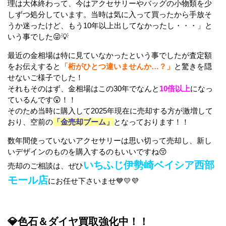
理は大体終わって、今はアクセサリーやバッグの小物類を少
しずつ処分しています。当時は気に入って買ったから手放そ
うか迷ったけど、もう10年以上出してなかったし・・・」と
いう事でした😜💡
最近の金相場は特に見ていなかったという事でしたが査定額
をお伝えすると
「桁がひとつ違いませんか…？」
と驚きを隠
せないご様子でした！
それもそのはず、金相場はこの30年でなんと
10倍以上
になっ
ているんです😲！！
そのため当時に購入して2025年現在に売却する方が激増して
おり、空前の
「金売却ブーム」
となっております！！
数年間使っていないアクセサリーは思い切って売却し、新し
いデザインのものを購入するのもいいですね😚
いちふじ伊勢崎ベイシア西部
売却のご相談は、ぜひ
モール店
にお任せ下さいませ💙💛💜
💎色石＆ダイヤ買取強化中！！