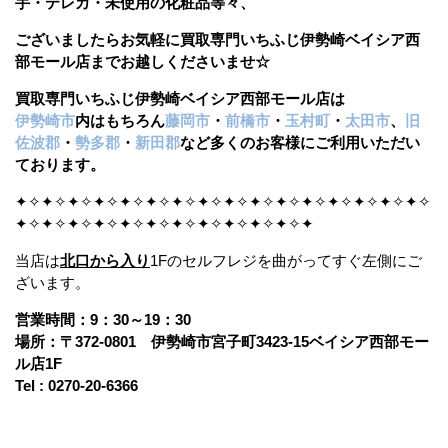
手・テレカ・未使用の化粧品等々、
ございましたら
お気軽に買取専門いちふじ伊勢崎ベイシア西
部モール店までお越しくださいませ☆
買取専門いちふじ伊勢崎ベイシア西部モール店は
伊勢崎市
内はもちろん
藤岡市
・
前橋市
・
玉村町
・
太田市
、
旧
佐波郡
・
勢多郡
・
新田郡
など多くのお客様にご利用いただい
ております。
✦✧✦✧✦✧✦✧✦✧✦✧✦✧✦✧✦✧✦✧✦✧✦✧✦✧✦✧✦✧✦✧
✦✧✦✧✦✧✦✧✦✧✦✧✦✧✦✧✦✧✦✧✦✧✦
当店は
北口から入り
1Fのセルフレジを曲がってすぐ左側にご
ざいます。
営業時間：9：30～19：30
場所：〒372-0801 伊勢崎市宮子町3423-15ベイシア西部モー
ル店1F
Tel : 0270-20-6366