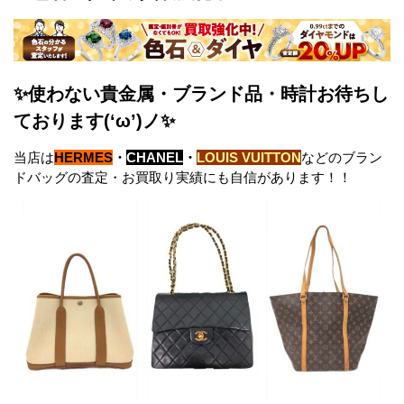
✨使わない貴金属・ブランド品・時計お待ちし
ております(‘ω’)ノ✨
当店は
HERMES
・
CHANEL
・
LOUIS VUITTON
などのブラン
ドバッグの査定・お買取り実績にも自信があります！！