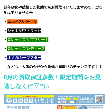
経年劣化や破損した状態でもお買取りいたしますので、ご心
配は要りません🌟
・
エルメス/バーキン
・
シャネル/マトラッセ
・
ロレックス/サブマリーナ
・
ロレックス/レディース
・
オメガ/シーマスター
なども、人気の今だから高価お買取りのチャンスです！！
8
月の買取保証多数！限定期間をお見
逃しなく(*’▽’*)♬