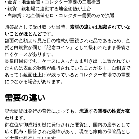
• 金貨：地金価値＋コレクター需要の二層構造
• 銀貨：銀相場に連動する地金価値が土台
• 白銅貨：地金価値ゼロ・コレクター需要のみで流通
贈答品として受け取った当時、
素材の違いは意識されていな
いことがほとんど
です。
額面の金額より見た目の格式が重視された品であるため、金
貨と白銅貨が同じ「記念コイン」として扱われたまま保管さ
れるケースがあります。
長泉町周辺でも、ケースに入ったまま引き出しに置かれてい
たものは表面の状態が維持されていることが多く、白銅貨で
あっても鏡面仕上げが残っているとコレクター市場での需要
につながる場合があります。
需要の違い
記念硬貨は発行の背景によっても、
流通する需要の性質が変
わります。
御在位や御成婚を機に発行された硬貨は、国内の慶事として
広く配布・贈答された経緯があり、現在も家庭の保管品とし
て大量に残存しています。