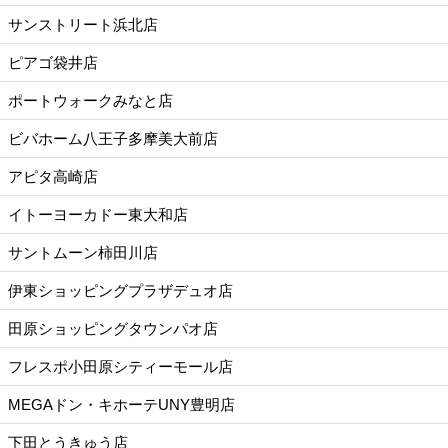
サンストリート浜北店
ピアゴ袋井店
ポートウォークみなと店
ビバホーム八王子多摩美大前店
アピタ高崎店
イトーヨーカドー東大和店
サントムーン柿田川店
伊東ショッピングプラザデュオ店
田原ショッピングタウンパオ店
フレスポ小田原シティーモール店
MEGAドン・キホーテUNY豊明店
下田とうきゅう店