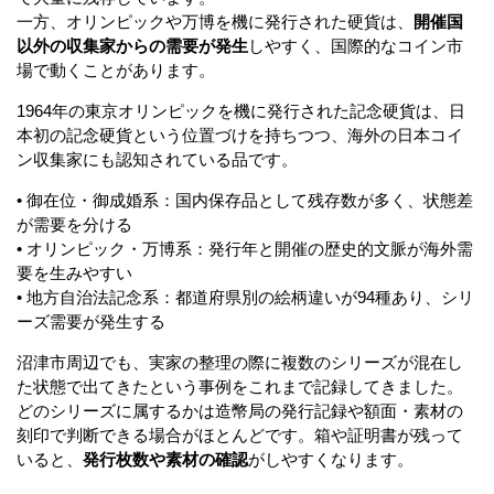
一方、オリンピックや万博を機に発行された硬貨は、
開催国
以外の収集家からの需要が発生
しやすく、国際的なコイン市
場で動くことがあります。
1964年の東京オリンピックを機に発行された記念硬貨は、日
本初の記念硬貨という位置づけを持ちつつ、海外の日本コイ
ン収集家にも認知されている品です。
• 御在位・御成婚系：国内保存品として残存数が多く、状態差
が需要を分ける
• オリンピック・万博系：発行年と開催の歴史的文脈が海外需
要を生みやすい
• 地方自治法記念系：都道府県別の絵柄違いが94種あり、シリ
ーズ需要が発生する
沼津市周辺でも、実家の整理の際に複数のシリーズが混在し
た状態で出てきたという事例をこれまで記録してきました。
どのシリーズに属するかは造幣局の発行記録や額面・素材の
刻印で判断できる場合がほとんどです。箱や証明書が残って
いると、
発行枚数や素材の確認
がしやすくなります。