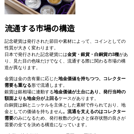
流通する市場の構造
記念硬貨は発行された節目や素材によって、コインとしての
性質が大きく変わります。
日本で発行された記念硬貨には
金貨・銀貨・白銅貨の3種
があ
り、見た目の色味だけでなく、流通する際に関わる市場の構
造が異なります。
金貨は金の含有量に応じた
地金価値を持ちつつ、コレクター
需要も重なる
形で流通します。
銀貨は銀相場に連動する
地金価値が土台にあり、発行当時の
額面よりも地金分が上回る
ケースがあります。
白銅貨は銅とニッケルを主体とした素材で作られており、地
金としての価値を持ちません
。流通を支えるのはコレクター
需要
のみになるため、発行枚数の少なさと保存状態の良さが
需要の全てを決める構造になっています。