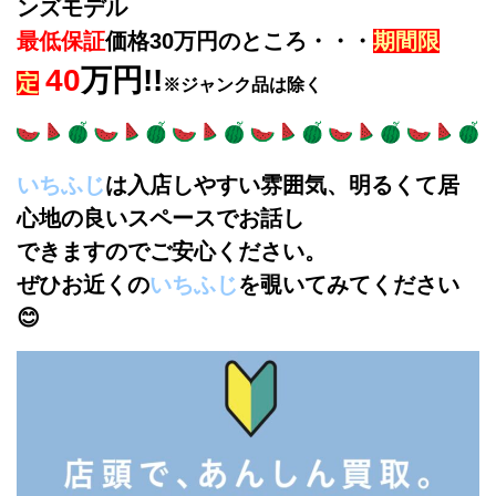
ンズモデル
最低保証
価格30万円のところ・・・
期間限
40
万円!!
定
※ジャンク品は除く
いちふじ
は入店しやすい雰囲気、明るくて居
心地の良いスペースでお話し
できますのでご安心ください。
ぜひお近くの
いちふじ
を覗いてみてください
😊