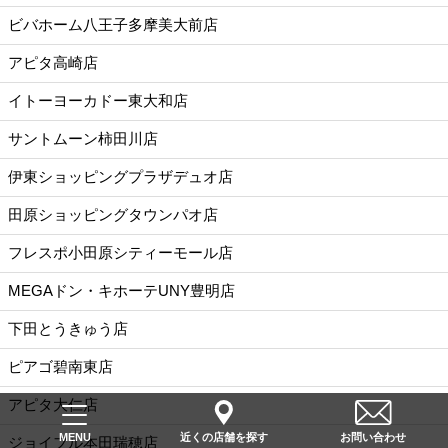
ビバホーム八王子多摩美大前店
アピタ高崎店
イトーヨーカドー東大和店
サントムーン柿田川店
伊東ショッピングプラザデュオ店
田原ショッピングタウンパオ店
フレスポ小田原シティーモール店
MEGAドン・キホーテUNY豊明店
下田とうきゅう店
ピアゴ碧南東店
アピタ大仁店
近くの店舗を探す
お問い合わせ
MENU
ジョイフル本田瑞穂店