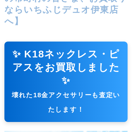
ならいちふじデュオ伊東店
へ】
✨ K18ネックレス・ピ
アスをお買取しました
✨
壊れた18金アクセサリーも査定い
たします！