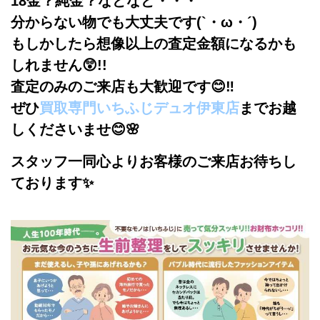
18金？純金？などなど・・・
分からない物でも大丈夫です(`・ω・´)
もしかしたら想像以上の査定金額になるかも
しれません😲!!
査定のみのご来店も大歓迎です😊‼
ぜひ
買取専門いちふじデュオ伊東店
までお越
しくださいませ😊🌸
スタッフ一同心よりお客様のご来店お待ちし
ております✨