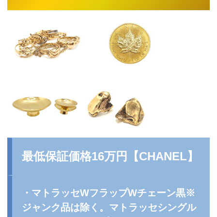
最低保証価格16万円【
CHANEL
】
・マトラッセWフラップWチェーン黒※
ジャンク品は除く。マトラッセシングル