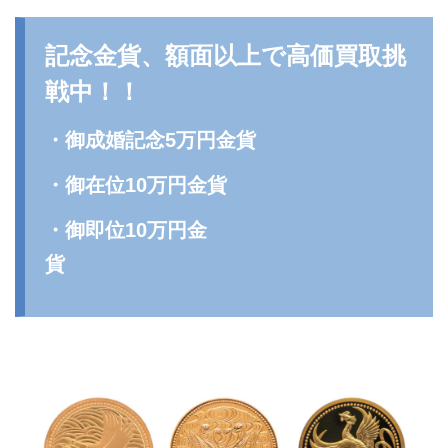
記念金貨、額面以上で高価買取挑
戦中！！
・御成婚記念5万円金貨
・御在位10万円金貨
・御即位10万円金
貨