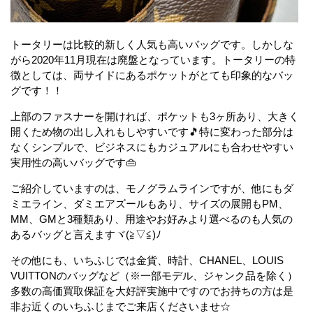
トータリーは比較的新しく人気も高いバッグです。しかしな
がら2020年11月現在は廃盤となっています。トータリーの特
徴としては、両サイドにあるポケットがとても印象的なバッ
グです！！
上部のファスナーを開ければ、ポケットも3ヶ所あり、大きく
開くため物の出し入れもしやすいです🎵特に変わった部分は
なくシンプルで、ビジネスにもカジュアルにも合わせやすい
実用性の高いバッグです👜
ご紹介していますのは、モノグラムラインですが、他にもダ
ミエライン、ダミエアズールもあり、サイズの展開もPM、
MM、GMと3種類あり、用途やお好みより選べるのも人気の
あるバッグと言えますヾ(≧▽≦)ﾉ
その他にも、いちふじでは金貨、時計、CHANEL、LOUIS
VUITTONのバッグなど（※一部モデル、ジャンク品を除く）
多数の高価買取保証を大好評実施中ですのでお持ちの方は是
非お近くのいちふじまでご来店くださいませ☆