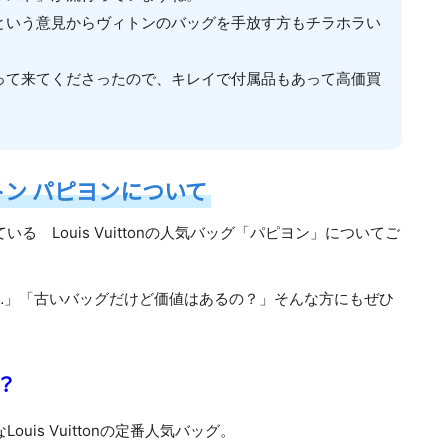
という意見からヴィトンのバッグを手放す方もチラホラい
って来てくださったので、キレイで付属品もあって高価買
ン パピヨンについて
けている
Louis Vuitton
の人気バッグ「パピヨン」についてご
…」「古いバッグだけど価値はあるの？」そんな方にもぜひ
？
な
Louis Vuitton
の定番人気バッグ。