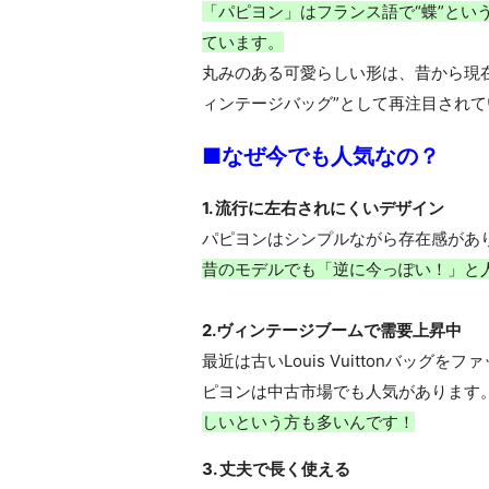
「パピヨン」はフランス語で“蝶”とい
ています。
丸みのある可愛らしい形は、昔から現
ィンテージバッグ”として再注目されて
■なぜ今でも人気なの？
1. 流行に左右されにくいデザイン
パピヨンはシンプルながら存在感があ
昔のモデルでも「逆に今っぽい！」と
2.ヴィンテージブームで需要上昇中
最近は古い
Louis Vuitton
バッグをファ
ピヨンは中古市場でも人気があります
しいという方も多いんです！
3.
丈夫で長く使える