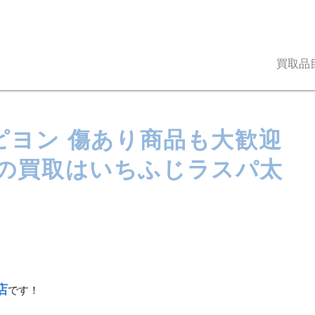
買取品
onパピヨン 傷あり商品も大歓迎
での買取はいちふじラスパ太
店
です！