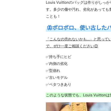
Louis Vuitton
のバッグは作りがしっか
す。多少の傷や汚れ、劣化があっても
ことも！
🦋
ボロボロ、使い古した
「こんなの売れないかも…」と思って
で、ぜひ一度ご相談ください😊
✅持ち手にヒビ
✅内側の劣化
✅型崩れ
✅古いモデル
✅ベタつきあり
このような状態でも、
Louis Vuitton
は