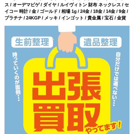
ス / オーデマピゲ / ダイヤ / ルイヴィトン 財布 ネックレス / セ
イコー 時計 / 金 / ゴールド / 相場 1g / 24金 / 18金 / 14金 / 9金 /
プラチナ / 24KGP / メッキ / インゴット / 貴金属 / 宝石 / 金貨