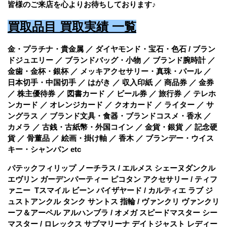
皆様のご来店を心よりお待ちしております♪
買
取品目 買取実績 一覧
金・プラチナ・貴金属 ／ ダイヤモンド・宝石・色石 / ブラン
ドジュエリー ／ ブランドバッグ・小物 ／ ブランド腕時計 ／
金歯・金杯・銀杯 ／ メッキアクセサリー・真珠・パール ／
日本切手・中国切手 ／ はがき ／ 収入印紙 ／ 商品券 ／ 金券
／ 株主優待券 ／ 図書カード ／ ビール券 ／ 旅行券 ／ テレホ
ンカード ／ オレンジカード ／ クオカード ／ ライター ／ サ
ングラス ／ ブランド文具・食器・ブランドコスメ・香水 ／
カメラ ／ 古銭・古紙幣・外国コイン ／ 金貨・銀貨 ／ 記念硬
貨 ／ 骨董品 ／ 絵画・掛け軸 ／ 香木 ／ ブランデー・ウイス
キー・シャンパン etc
パテックフィリップ ノーチラス / エルメス シェーヌダンクル
エヴリン ガーデンパーティー ピコタン アクセサリー / ティフ
ァニー Tスマイル ビーン バイザヤード / カルティエ ラブ ジ
ュストアンクル タンク サントス 指輪 / ヴァンクリ ヴァンクリ
ーフ＆アーペル アルハンブラ / オメガ スピードマスター シー
マスター / ロレックス サブマリーナ デイトジャスト レディー