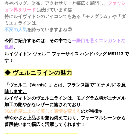
今やバッグ、財布、アクセサリーと幅広く展開し、
ファッシ
ョン界をリード
し続けています👏
特にルイヴィトンのアイコンでもある「モノグラム」や「ダ
ミエ」ラインは、
不変の人気
を誇っていますよね😍
今回ご紹介するのは、その中でも
一際目を惹くエレガントな
逸品
、
ルイヴィトン ヴェルニ フォーサイス ハンドバッグ M91113 で
す！
◆ ヴェルニラインの魅力
「ヴェルニ（Vernis）」とは、フランス語で“エナメル”を意
味します。
ルイヴィトンのヴェルニラインは、モノグラム柄がエナメル
加工の艶やかなレザーに施されており、
光の角度によって美しく表情を変える
のが特徴✨
華やかさと上品さを兼ね備えており、フォーマルシーンから
普段使いまで幅広く活躍してくれます！