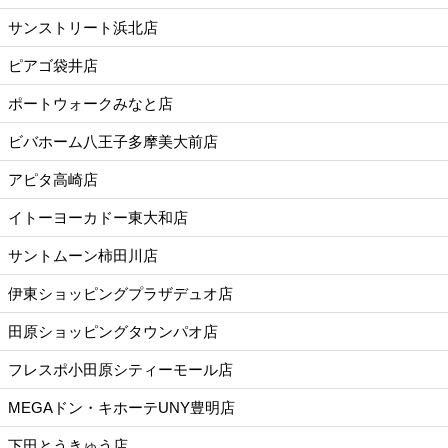
サンストリート浜北店
ピアゴ袋井店
ポートウォークみなと店
ビバホーム八王子多摩美大前店
アピタ高崎店
イトーヨーカドー東大和店
サントムーン柿田川店
伊東ショッピングプラザデュオ店
田原ショッピングタウンパオ店
フレスポ小田原シティーモール店
MEGAドン・キホーテUNY豊明店
下田とうきゅう店