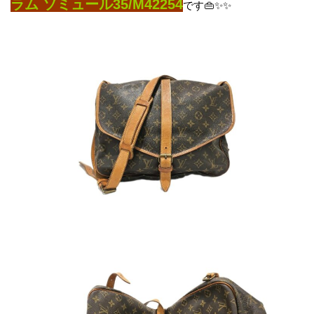
ラム ソミュール35/M42254
です👜✨✨