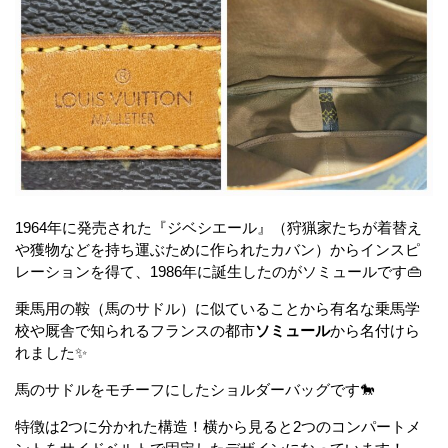
1964年に発売された『ジベシエール』（狩猟家たちが着替え
や獲物などを持ち運ぶために作られたカバン）からインスピ
レーションを得て、1986年に誕生したのがソミュールです👜
乗馬用の鞍（馬のサドル）に似ていることから有名な乗馬学
校や厩舎で知られるフランスの都市
ソミュール
から名付けら
れました✨
馬のサドルをモチーフにしたショルダーバッグです🐎
特徴は2つに分かれた構造！横から見ると2つのコンパートメ