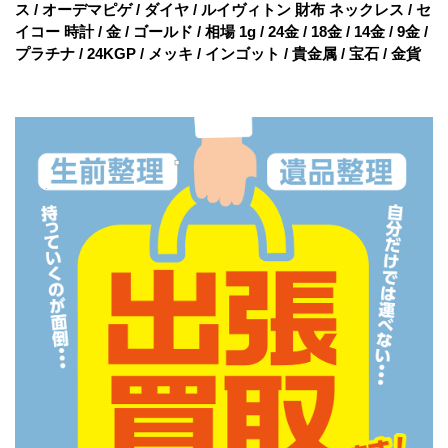
ス / オーデマピゲ / ダイヤ / ルイヴィトン 財布 ネックレス / セ
イコー 時計 / 金 / ゴールド / 相場 1g / 24金 / 18金 / 14金 / 9金 /
プラチナ / 24KGP / メッキ / インゴット / 貴金属 / 宝石 / 金貨