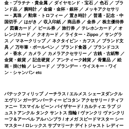
金・プラチナ・貴金属 ／ ダイヤモンド・宝石 ／ 色石 ／ ブラ
ンド品 ／ 腕時計 ／ 金歯・金杯・銀杯 ／ メッキアクセサリ
ー・真珠 ／ 勲章・トロフィー ／ 置き時計 ／ 普通・記念・中
国切手 ／ はがき ／ 収入印紙 ／ 商品券 ／ 金券 ／ 株主優待券
／ 図書カード ／ ビール券 ／ 旅行券 ／ テレホンカード ／ オ
レンジカード ／ クオカード ／ ライター・Zippo ／ サングラ
ス ／ マネークリップ ／ ネクタイピン・カフス ／ ブランド文
具 ／ 万年筆・ボールペン ／ ブランド食器 ／ ブランドコス
メ・香水 ／ カメラ ／ カメラアクセサリー ／ 古銭・古紙幣 ／
金貨・銀貨 ／ 記念硬貨 ／ アンティーク雑貨 ／ 骨董品 ／ 絵
画・掛け軸 ／ レコード ／ ブランデー・ウイスキー・ワイ
ン・シャンパン etc
パテックフィリップ ノーチラス / エルメス シェーヌダンクル
エヴリン ガーデンパーティー ピコタン アクセサリー / ティフ
ァニー Tスマイル ビーン バイザヤード / カルティエ ラブ ジ
ュストアンクル タンク サントス 指輪 / ヴァンクリ ヴァンクリ
ーフ＆アーペル アルハンブラ / オメガ スピードマスター シー
マスター / ロレックス サブマリーナ デイトジャスト レディー