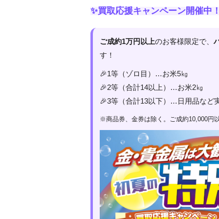
✨買取応援キャンペーン開催中
ご成約1万円以上
のお客様限定で、
す！
🎉1等（ゾロ目）…お米5㎏
🎉2等（合計14以上）…お米2㎏
🎉3等（合計13以下）…日用品など
※商品券、金券は除く。ご成約10,000