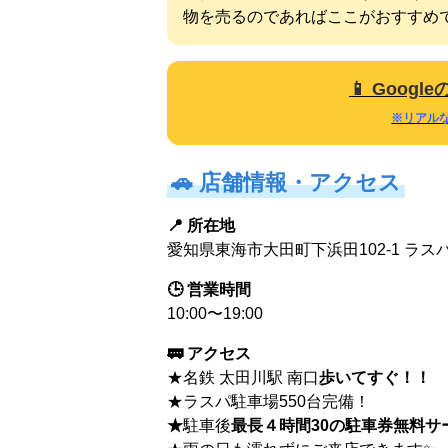
物を売るのであればここがおすすめ
📱 Goo
※リアル
🚗
店舗情報・アクセス
📍 所在地
愛知県東海市大田町下浜田102-1 ラスパ
🕒 営業時間
10:00〜19:00
🚃 アクセス
★名鉄 太田川駅 南口
歩いてすぐ！！
★ラスパ駐車場550台完備！
★
駐車後
最長４時間30の駐車券無料サ