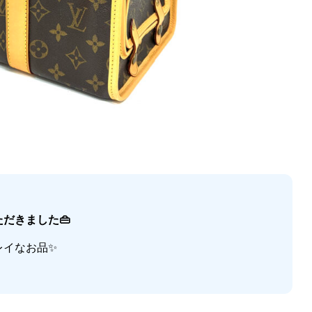
だきました👜
レイなお品
✨