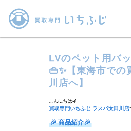
LVのペット用バ
👜✨【東海市で
川店へ】
こんにちは🌱
買取専門いちふじ ラスパ太田川店
🎉
商品紹介
🎉