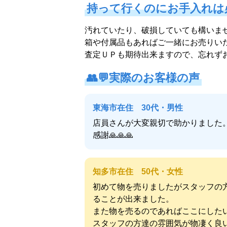
持って行くのにお手入れは必
汚れていたり、破損していても構いま
箱や付属品もあればご一緒にお売りい
査定ＵＰも期待出来ますので、忘れずお
👥💬
実際のお客様の声
東海市在住 30代・男性
店員さんが大変親切で助かりました。
感謝🙏🙏🙏
知多市在住 50代・女性
初めて物を売りましたがスタッフの
ることが出来ました。
また物を売るのであればここにした
スタッフの方達の雰囲気が物凄く良