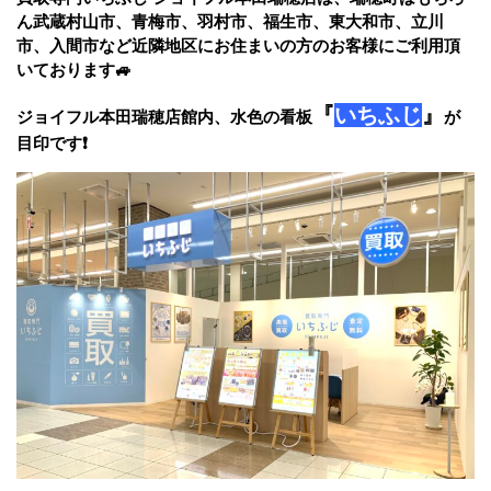
ん武蔵村山市、青梅市、羽村市、福生市、東大和市、立川
市、入間市など近隣地区にお住まいの方のお客様にご利用頂
いております🚙
『
いちふじ
』
ジョイフル本田瑞穂店館内、水色の看板
が
目印です❗