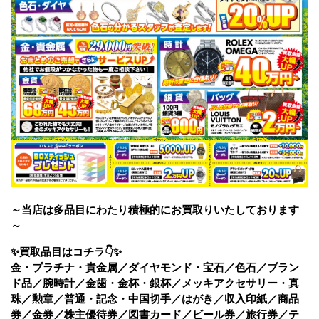
～当店は多品目にわたり積極的にお買取りいたしております
～
✨買取品目はコチラ👇✨
金・プラチナ・貴金属／ダイヤモンド・宝石／色石／ブラン
ド品／腕時計／金歯・金杯・銀杯／メッキアクセサリー・真
珠／勲章／普通・記念・中国切手／はがき／収入印紙／商品
券／金券／株主優待券／図書カード／ビール券／旅行券／テ