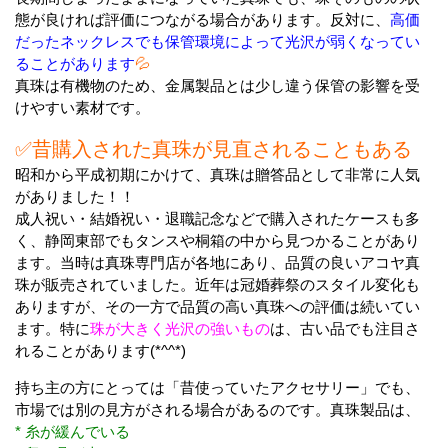
態が良ければ評価につながる場合があります。反対に、
高価
だったネックレスでも保管環境によって光沢が弱くなってい
ることがあります
💦
真珠は有機物のため、金属製品とは少し違う保管の影響を受
けやすい素材です。
✅昔購入された真珠が見直されることもある
昭和から平成初期にかけて、真珠は贈答品として非常に人気
がありました！！
成人祝い・結婚祝い・退職記念などで購入されたケースも多
く、静岡東部でもタンスや桐箱の中から見つかることがあり
ます。当時は真珠専門店が各地にあり、品質の良いアコヤ真
珠が販売されていました。近年は冠婚葬祭のスタイル変化も
ありますが、その一方で品質の高い真珠への評価は続いてい
ます。特に
珠が大きく光沢の強いもの
は、古い品でも注目さ
れることがあります(*^^*)
持ち主の方にとっては「昔使っていたアクセサリー」でも、
市場では別の見方がされる場合があるのです。真珠製品は、
* 糸が緩んでいる