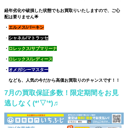
経年劣化や破損した状態でもお買取りいたしますので、ご心
配は要りません🌟
・
エルメス/バーキン
・
シャネル/マトラッセ
・
ロレックス/サブマリーナ
・
ロレックス/レディース
・
オメガ/シーマスター
なども、人気の今だから高価お買取りのチャンスです！！
7
月の買取保証多数！限定期間をお見
逃しなく(*’▽’*)♬