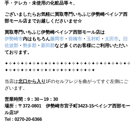
手・テレカ・未使用の化粧品等々、
ございましたら
お気軽に買取専門いちふじ伊勢崎ベイシア西
部モール店までお越しくださいませ☆
買取専門いちふじ伊勢崎ベイシア西部モール店は
伊勢崎市
内はもちろん
藤岡市
・
前橋市
・
玉村町
・
太田市
、
旧
佐波郡
・
勢多郡
・
新田郡
など多くのお客様にご利用いただい
ております。
✦✧✦✧✦✧✦✧✦✧✦✧✦✧✦✧✦✧✦✧✦✧✦✧✦✧✦✧✦✧✦✧
✦✧✦✧✦✧✦✧✦✧✦✧✦✧✦✧✦✧✦✧✦✧✦
当店は
北口から入り
1Fのセルフレジを曲がってすぐ左側にご
ざいます。
営業時間：9：30～19：30
場所：〒372-0801 伊勢崎市宮子町3423-15ベイシア西部モー
ル店1F
Tel : 0270-20-6366