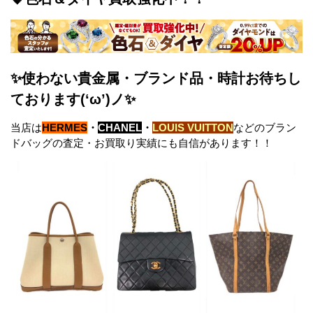
✨使わない貴金属・ブランド品・時計お待ちし
ております(‘ω’)ノ✨
当店は
HERMES
・
CHANEL
・
LOUIS VUITTON
などのブラン
ドバッグの査定・お買取り実績にも自信があります！！