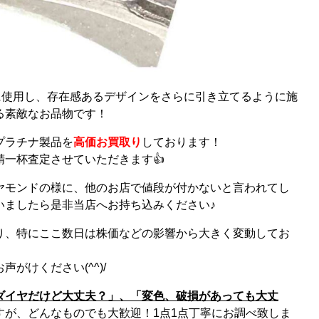
に使用し、存在感あるデザインをさらに引き立てるように施
る素敵なお品物です！
プラチナ製品を
高価お買取り
しております！
一杯査定させていただきます👍
ヤモンドの様に、他のお店で値段が付かないと言われてし
いましたら是非当店へお持ち込みください♪
り、特にここ数日は株価などの影響から大きく変動してお
がけください(^^)/
ダイヤだけど大丈夫？」、「変色、破損があっても大丈
すが、どんなものでも大歓迎！1点1点丁寧にお調べ致しま