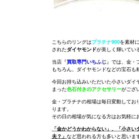
こちらのリングは
プラチナ900
を素材
された
ダイヤモンド
が美しく輝いてい
当店『
買取専門いちふじ
』では、金・
もちろん、ダイヤモンドなどの宝石も精
今回お持ち込みいただいた小さいダイ
まった
色石付きのアクセサリー
がござ
金・プラチナの相場は毎日変動してお
ります。
その日の相場が気になる方はお気軽にお声
「金かどうかわからない」、「小さい
夫？」
など思われる方も多いと思いま