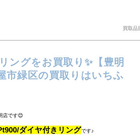
買取品
付きリングをお買取り✨【豊明
屋市緑区の買取りはいちふ
明店です😊
Pt900/ダイヤ付きリング
です♪