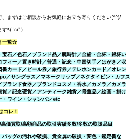
、まずはご相談からお気軽にお立ち寄りください(^^)/
皆様のご来店、心よりお待ちしております٩( ”ω” )
 一覧☆
・宝石／色石／ブランド品／腕時計／金歯・金杯・銀杯い
ロフィー／置き時計／普通・記念・中国切手／はがき／収
図書カード／ビール券／旅行券／テレホンカード／オレン
ppo／サングラス／マネークリップ／ネクタイピン・カフス
／ブランド食器／ブランドコスメ・香水／カメラ／カメラ
銀貨／記念硬貨／アンティーク雑貨／骨董品／絵画・掛け
・ワイン・シャンパン etc
はコレ！
/高価買取/高額商品の取引実績多数/多数の取扱品目
、バッグの汚れや破損、貴金属の破損・変色・鑑定書な