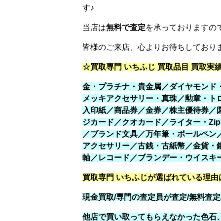
す♪
当店は
無料で査定
を承っておりますので
☆買取専門 いちふじ 買取品目 買取実績
金・プラチナ・貴金属／ダイヤモンド
メッキアクセサリー・真珠／勲章・ト
入印紙／商品券／金券／株主優待券／
ジカード／クオカード／ライター・Zi
／ブランド文具／万年筆・ボールペン
アクセサリー／古銭・古紙幣／金貨・
軸／レコード／ブランデー・ウイスキー
買取専門 いちふじが選ばれている理由
現金買取/専門の査定員が査定/無料査定
他店で買い取ってもらえなかった色石