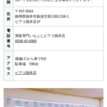
間
〒437-0043
住
静岡県袋井市新池字原川田1158-1
所
ピアゴ袋井店1F
電
話
買取専門いちふじピアゴ袋井店
番
0538-42-6900
号
ア
堀越I.Cから車で5分
ク
駐車場 590台
セ
ピアゴ袋井店
ス