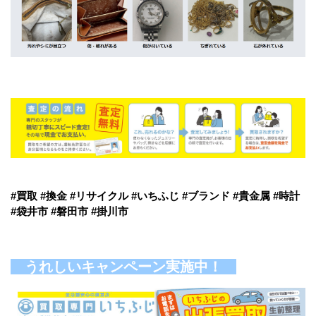
#買取 #換金 #リサイクル #いちふじ #ブランド #貴金属 #時計
#袋井市 #磐田市 #掛川市
うれしいキャンペーン実施中！