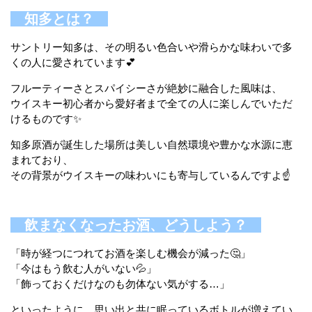
知多とは？
サントリー知多は、その明るい色合いや滑らかな味わいで多
くの人に愛されています💕
フルーティーさとスパイシーさが絶妙に融合した風味は、
ウイスキー初心者から愛好者まで全ての人に楽しんでいただ
けるものです✨
知多原酒が誕生した場所は美しい自然環境や豊かな水源に恵
まれており、
その背景がウイスキーの味わいにも寄与しているんですよ☝️
飲まなくなったお酒、どうしよう？
「時が経つにつれてお酒を楽しむ機会が減った🤔」
「今はもう飲む人がいない💦」
「飾っておくだけなのも勿体ない気がする…」
といったように、思い出と共に眠っているボトルが増えてい