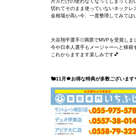
片方だけの使わなくなってしまってお
切れてそのまま使っていないネックレ
金相場が高い今、一度整理してみては
大谷翔平選手⚾満票でMVPを受賞しまし
今や日本人選手もメージャーへと移籍
これからますます楽しみです💕
🐿11
月🍁お得な特典が多数ございます