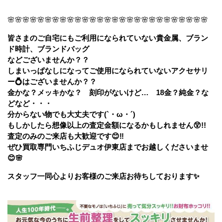
🌸🌸🌸🌸🌸🌸🌸🌸🌸🌸🌸🌸🌸🌸🌸🌸🌸🌸🌸🌸🌸🌸🌸🌸🌸🌸🌸
皆さまのご自宅にもご利用になられていない貴金属、ブラン
ド時計、ブランドバッグ
などございませんか？？
しまいっぱなしになってご使用になられていないアクセサリ
ー💍はございませんか？？
金かな？メッキかな？ 刻印がないけど… 18金？純金？な
どなど・・・
分からない物でも大丈夫です(`・ω・´)
もしかしたら想像以上の査定金額になるかもしれません😲!!
査定のみのご来店も大歓迎です😊‼
ぜひ
買取専門いちふじデュオ伊東店
までお越しくださいませ
😊🌸
スタッフ一同心よりお客様のご来店お待ちしております✨