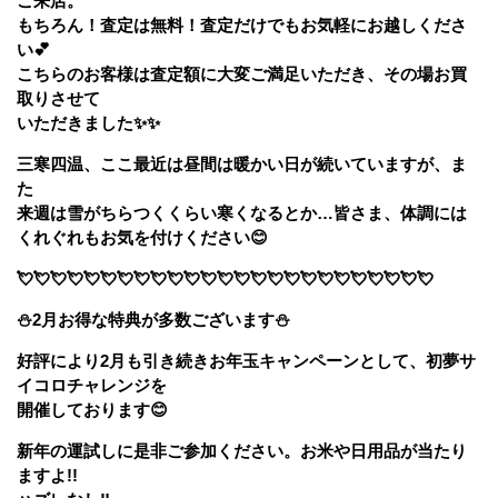
ご来店。
もちろん！査定は無料！査定だけでもお気軽にお越しくださ
い💕
こちらのお客様は査定額に大変ご満足いただき、その場お買
取りさせて
いただきました✨✨
三寒四温、ここ最近は昼間は暖かい日が続いていますが、ま
た
来週は雪がちらつくくらい寒くなるとか…皆さま、体調には
くれぐれもお気を付けください😊
💘💘💘💘💘💘💘💘💘💘💘💘💘💘💘💘💘💘💘💘💘💘💘💘💘
⛄2月お得な特典が多数ございます⛄
好評により2月も引き続きお年玉キャンペーンとして、初夢サ
イコロチャレンジを
開催しております😊
新年の運試しに是非ご参加ください。お米や日用品が当たり
ますよ!!