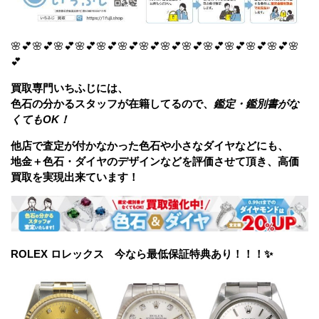
🌸💕🌸💕🌸💕🌸💕🌸💕🌸💕🌸💕🌸💕🌸💕🌸💕🌸💕🌸💕🌸💕🌸
💕
買取専門いちふじには、
色石の分かるスタッフが在籍してるので、
鑑定・鑑別書がな
くてもOK！
他店で査定が付かなかった色石や小さな
ダイヤなどにも、
地金＋色石・ダイヤのデザインなどを評価させて頂き、高価
買取を実現出来ています！
ROLEX ロレックス 今なら最低保証特典あり！！！✨