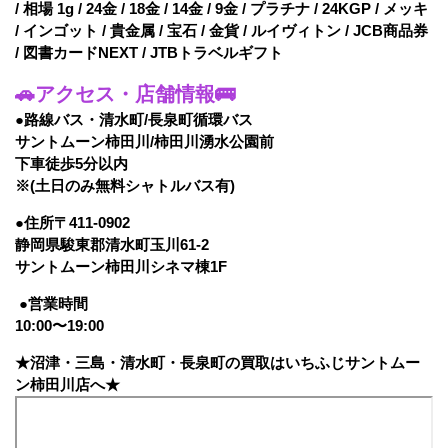
/ 相場 1g / 24金 / 18金 / 14金 / 9金 / プラチナ / 24KGP / メッキ
/ インゴット / 貴金属 / 宝石 / 金貨 / ルイヴィトン / JCB商品券
/ 図書カードNEXT / JTBトラベルギフト
🚗アクセス・店舗情報🚌
●路線バス・清水町/長泉町循環バス
サントムーン柿田川/柿田川湧水公園前
下車徒歩5分以内
※(土日のみ無料シャトルバス有)
●住所〒411-0902
静岡県駿東郡清水町玉川61-2
サントムーン柿田川シネマ棟1F
●営業時間
10:00〜19:00
★沼津・三島・清水町・長泉町の買取はいちふじサントムー
ン柿田川店へ★