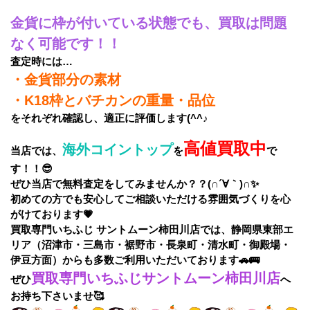
金貨に枠が付いている状態でも、買取は問題
なく可能です！！
査定時には…
・金貨部分の素材
・K18枠とバチカンの重量・品位
をそれぞれ確認し、適正に評価します(^^♪
高値買取中
海外コイントップ
当店では、
を
で
す！！😎
ぜひ当店で無料査定をしてみませんか？？(∩´∀｀)∩✨
初めての方でも安心してご相談いただける雰囲気づくりを心
がけております💗
買取専門いちふじ サントムーン柿田川店では、静岡県東部エ
リア（沼津市・三島市・裾野市・長泉町・清水町・御殿場・
伊豆方面）からも多数ご利用いただいております🚗🚌
買取専門いちふじサントムーン柿田川店
ぜひ
へ
お持ち下さいませ🥰