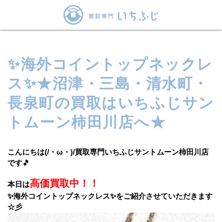
✨海外コイントップネックレ
ス✨★沼津・三島・清水町・
長泉町の買取はいちふじサン
トムーン柿田川店へ★
こんにちは(/・ω・)/
買取専門いちふじサントムーン柿田川店
です
🎵
高価買取中！！
本日は
✨海外コイントップネックレス✨をご紹介させていただきます
☆彡