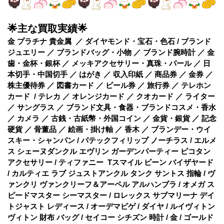
🌟主な買取実績🌟
金 プラチナ 貴金属 ／ ダイヤモンド・宝石・色石 / ブランド
ジュエリー ／ ブランドバッグ・小物 ／ ブランド腕時計 ／ 金
歯・金杯・銀杯 ／ メッキアクセサリー・真珠・パール ／ 日
本切手・中国切手 ／ はがき ／ 収入印紙 ／ 商品券 ／ 金券 ／
株主優待券 ／ 図書カード ／ ビール券 ／ 旅行券 ／ テレホン
カード / テレカ ／ オレンジカード ／ クオカード ／ ライター
／ サングラス ／ ブランド文具・食器・ブランドコスメ・香水
／ カメラ ／ 古銭・古紙幣・外国コイン ／ 金貨・銀貨 ／ 記念
硬貨 ／ 骨董品 ／ 絵画・掛け軸 ／ 香木 ／ ブランデー・ウイ
スキー・シャンパン / パテックフィリップ ノーチラス / エルメ
ス シェーヌダンクル エヴリン ガーデンパーティー ピコタン
アクセサリー / ティファニー Tスマイル ビーン バイザヤード
/ カルティエ ラブ ジュストアンクル タンク サントス 指輪 / ヴ
ァンクリ ヴァンクリーフ＆アーペル アルハンブラ / オメガ ス
ピードマスター シーマスター / ロレックス サブマリーナ デイ
トジャスト レディース / オーデマピゲ / ダイヤ / ルイヴィトン
ヴィトン 財布 バッグ / セイコー シチズン 時計 / 金 / ゴールド