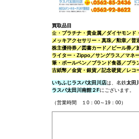
買取品目
金
・プラチナ・貴金属／ダイヤモンド
メッキアクセサリー・真珠／勲章／普
株主優待券／図書カード／ビール券／
ライター・Zippo／サングラス／マ
筆・ボールペン／ブランド食器／ブラ
古紙幣／金貨・銀貨／記念硬貨／レコ
いちふじラスパ太田川店
は、名鉄
太田
ラスパ太田川南館２F
にございます。
（営業時間 １0：00～19：00）