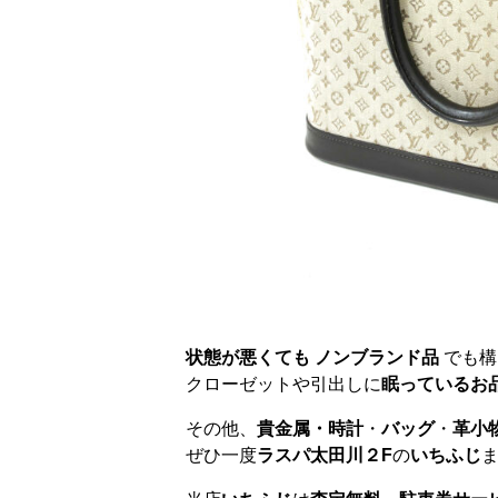
状態が悪くても ノンブランド品
でも構
クローゼットや引出しに
眠っているお
その他、
貴金属・時計
・
バッグ
・
革小
ぜひ一度
ラスパ太田川２F
の
いちふじ