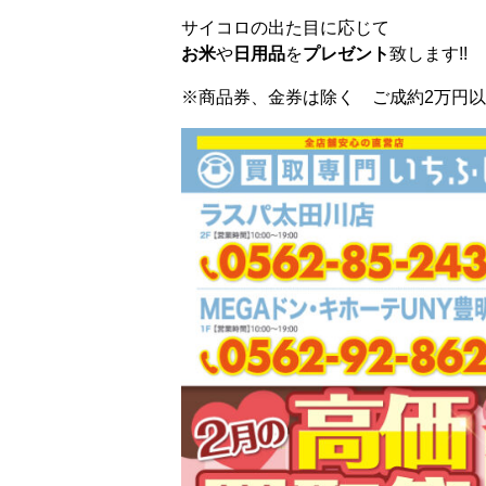
サイコロの出た目に応じて
お米
や
日用品
を
プレゼント
致します!!
※商品券、金券は除く ご成約2万円以