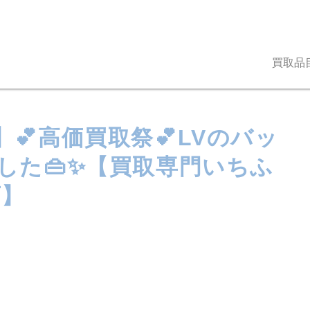
買取品
💕高価買取祭💕LVのバッ
した👜✨【買取専門いちふ
店】