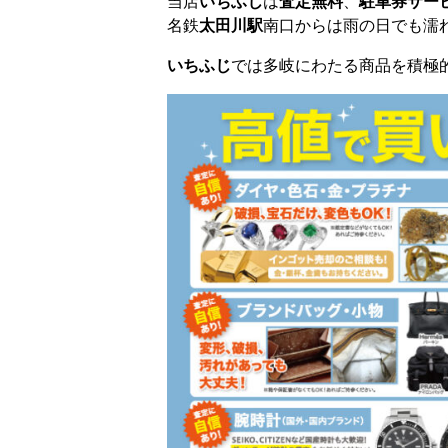
当店
いちふじ
は
査定無料
、
駐車券サー
名鉄
太田川駅
南口からは雨の日でも濡れ
いちふじ
では多岐にわたる商品を積極