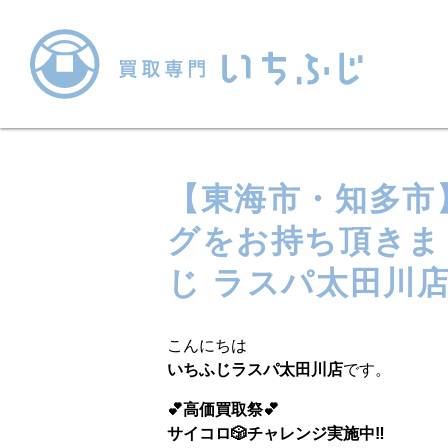
【東海市・知多市】
グをお持ち頂きま
じ ラスパ太田川
こんにちは
いちふじラスパ太田川店
です。
💕高価買取祭💕
サイコロ🎲チャレンジ実施中‼