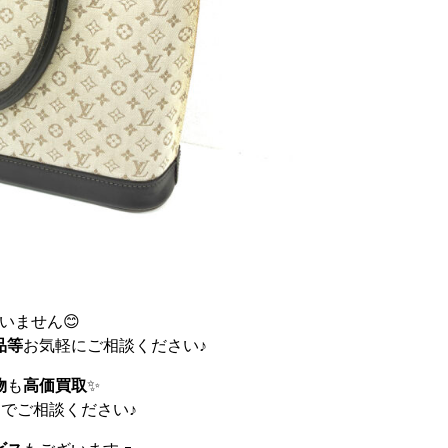
いません😊
品等
お気軽にご相談ください♪
物
も
高価買取
✨
までご相談ください♪