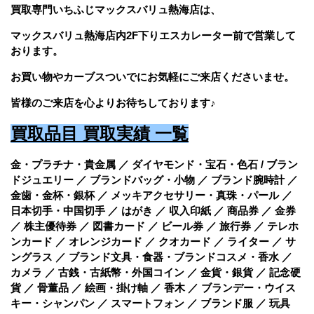
買取専門いちふじマックスバリュ熱海店は、
マックスバリュ熱海店内2F下りエスカレーター前で営業して
おります。
お買い物やカーブスついでに
お気軽にご来店くださいませ。
皆様のご来店を心よりお待ちしております♪
買
取品目 買取実績 一覧
金・プラチナ・貴金属 ／ ダイヤモンド・宝石・色石 / ブラン
ドジュエリー ／ ブランドバッグ・小物 ／ ブランド腕時計 ／
金歯・金杯・銀杯 ／ メッキアクセサリー・真珠・パール ／
日本切手・中国切手 ／ はがき ／ 収入印紙 ／ 商品券 ／ 金券
／ 株主優待券 ／ 図書カード ／ ビール券 ／ 旅行券 ／ テレホ
ンカード ／ オレンジカード ／ クオカード ／ ライター ／ サ
ングラス ／ ブランド文具・食器・ブランドコスメ・香水 ／
カメラ ／ 古銭・古紙幣・外国コイン ／ 金貨・銀貨 ／ 記念硬
貨 ／ 骨董品 ／ 絵画・掛け軸 ／ 香木 ／ ブランデー・ウイス
キー・シャンパン ／ スマートフォン ／ ブランド服 ／ 玩具