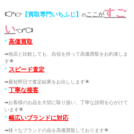
すご
👉
👉
【買取専門いちふじ】
ここが
の
い
👈
👈
*
高価買取
➡他店と比較しても、自信を持って高価買取をお約束しま
す🌟
*
スピード査定
➡最短即日で査定結果をお出しします🌟
*
丁寧な接客
➡お客様のお品を大切に取り扱い、丁寧な説明を心がけて
います🌟
*
幅広いブランドに対応
➡様々なブランドの品を高価買取しております🌟