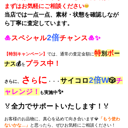
まずはお気軽にご相談ください
当店では一点一点、素材・状態を確認しなが
ら丁寧に査定しています。
2倍
🎍
スペシャル
チャンス
🎍✨
特
ボ
別
ー
【特別キャンペーン】
では、通常の査定金額に
プラス中！
ナス
💰
を
さ
に
2倍W
ら
サイコロ
🎲
チ
さらに、
・・・
ャレンジ！
✨
も
実施中
🏅
全力でサポートいたします！
🏅
お客様のお品物に、真心を込めて向き合います💎
「もう使わ
ないかな…」
と思ったら、ぜひお気軽にご相談ください！