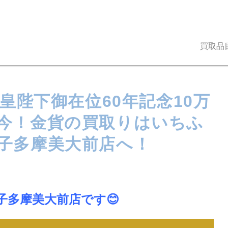
買取品
天皇陛下御在位60年記念10万
今！金貨の買取りはいちふ
子多摩美大前店へ！
多摩美大前店です😊