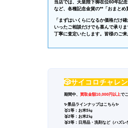
当店では、天皇陛下御在位60年記念
など、各種記念金貨の**「おまとめ
「まずはいくらになるか価格だけ確
いったご相談だけでも喜んで承りま
丁寧に査定いたします。皆様のご来
🎲サイコロチャレ
期間中、
買取金額10,000円以上
で
✨景品ラインナップはこちら
✨
🥇1等：お米5㎏
🥈2等：お米2㎏
🥉3等：日用品・洗剤など（ハズレ