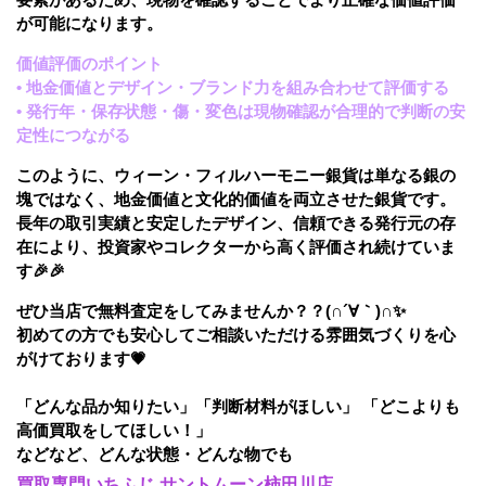
が可能になります。
価値評価のポイント
• 地金価値とデザイン・ブランド力を組み合わせて評価する
• 発行年・保存状態・傷・変色は現物確認が合理的で判断の安
定性につながる
このように、ウィーン・フィルハーモニー銀貨は単なる銀の
塊ではなく、地金価値と文化的価値を両立させた銀貨です。
長年の取引実績と安定したデザイン、信頼できる発行元の存
在により、投資家やコレクターから高く評価され続けていま
す🎉🎉
ぜひ当店で無料査定をしてみませんか？？(∩´∀｀)∩✨
初めての方でも安心してご相談いただける雰囲気づくりを心
がけております💗
「どんな品か知りたい」「判断材料がほしい」 「どこよりも
高価買取をしてほしい！」
などなど、どんな状態・どんな物でも
買取専門いちふじ サントムーン柿田川店