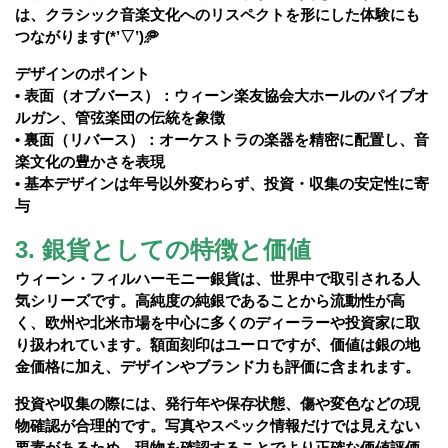
は、クラシック音楽文化へのリスペクトを形にした体験にも
つながります(*’▽’)🥏
デザインのポイント
• 表面（オブバース）：ウィーン楽友協会大ホールのパイプオ
ルガン、管弦楽団の伝統を象徴
• 裏面（リバース）：オーケストラの楽器を精密に配置し、音
楽文化の豊かさを表現
• 基本デザインは年号以外変わらず、投資・収集の安定性に寄
与
3. 銀貨としての特徴と価値
ウィーン・フィルハーモニー銀貨は、世界中で取引される人
気シリーズです。高純度の純銀であることから流動性が高
く、欧州や北米市場を中心に多くのディーラーや投資家に取
り扱われています。額面刻印はユーロですが、価値は銀の地
金価格に加え、デザインやブランド力も評価に含まれます。
投資や収集の際には、発行年や保存状態、傷や変色などの現
物確認が合理的です。写真やスペック情報だけでは見えない
要素があるため、現物を確認することでより正確な価値評価