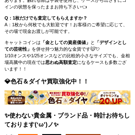
あります。触れる際は手袋を使用し、ケースから出さずにコ
インの状態を保ったままお持ち下さい👈
Q：1枚だけでも査定してもらえますか？
A：1枚から何枚でも大歓迎です！お客様のご希望に応じて、
その場で現金お渡しが可能です。
キャットコインは
「金としての資産価値」
と
「デザインとし
ての芸術性」
を併せ持つ魅力的な金貨です😽💘
1/10オンスや1/25オンスなどの比較的小さなサイズでも、金相
場高騰中の現在では
思わぬ高額査定
になるケースも多数ござ
います！！
💎色石＆ダイヤ買取強化中！！
✨使わない貴金属・ブランド品・時計お待ちし
ております(‘ω’)ノ✨