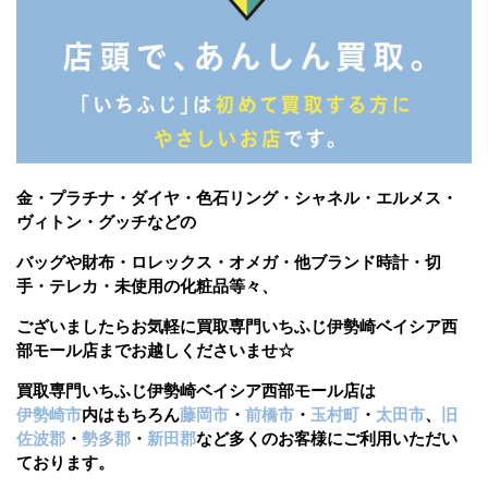
金・プラチナ・ダイヤ・色石リング・シャネル・エルメス・
ヴィトン・グッチなどの
バッグや財布・ロレックス・オメガ・他ブランド時計・切
手・テレカ・未使用の化粧品等々、
ございましたら
お気軽に買取専門いちふじ伊勢崎ベイシア西
部モール店までお越しくださいませ☆
買取専門いちふじ伊勢崎ベイシア西部モール店は
伊勢崎市
内はもちろん
藤岡市
・
前橋市
・
玉村町
・
太田市
、
旧
佐波郡
・
勢多郡
・
新田郡
など多くのお客様にご利用いただい
ております。