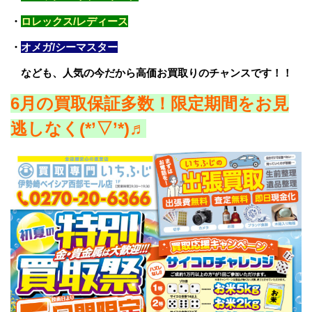
・
ロレックス/レディース
・
オメガ/シーマスター
なども、人気の今だから高価お買取りのチャンスです！！
6
月の買取保証多数！限定期間をお見
逃しなく(*’▽’*)♬