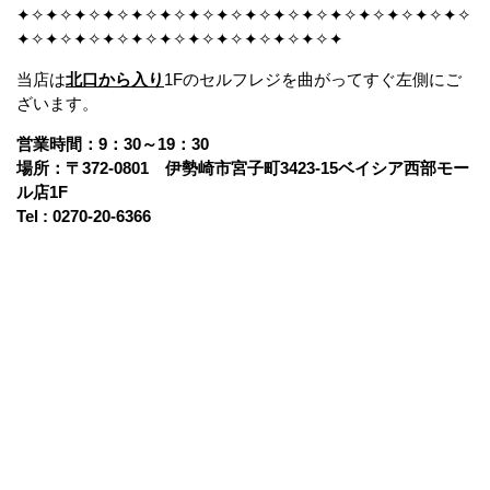
✦✧✦✧✦✧✦✧✦✧✦✧✦✧✦✧✦✧✦✧✦✧✦✧✦✧✦✧✦✧✦✧
✦✧✦✧✦✧✦✧✦✧✦✧✦✧✦✧✦✧✦✧✦✧✦
当店は
北口から入り
1Fのセルフレジを曲がってすぐ左側にご
ざいます。
営業時間：9：30～19：30
場所：〒372-0801 伊勢崎市宮子町3423-15ベイシア西部モー
ル店1F
Tel : 0270-20-6366