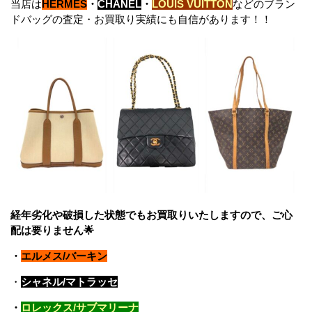
当店は
HERMES
・
CHANEL
・
LOUIS VUITTON
などのブラン
ドバッグの査定・お買取り実績にも自信があります！！
経年劣化や破損した状態でもお買取りいたしますので、ご心
配は要りません🌟
・
エルメス/バーキン
・
シャネル/マトラッセ
・
ロレックス/サブマリーナ