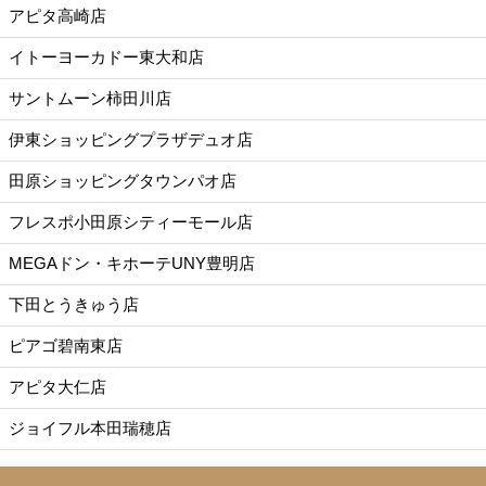
アピタ高崎店
イトーヨーカドー東大和店
サントムーン柿田川店
伊東ショッピングプラザデュオ店
田原ショッピングタウンパオ店
フレスポ小田原シティーモール店
MEGAドン・キホーテUNY豊明店
下田とうきゅう店
ピアゴ碧南東店
アピタ大仁店
ジョイフル本田瑞穂店