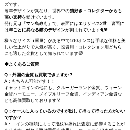
ズです。
毎年デザインが異なり、世界中の
猫好き・コレクターからも
高い支持
を受けています。
発行元は「マン島政府」で、表面にはエリザベス2世、裏面に
は
年ごとに異なる猫のデザイン
が刻まれています🐈💖
様々なサイズ（重量）がある中で1/10オンスは手頃な価格と美
しい仕上がりで人気が高く、投資用・コレクション用どちら
にも適した金貨として知られています😸
◆よくあるご質問
Q：外国の金貨も買取できますか？
A：もちろん可能です！！
キャットコインの他にも、クルーガーランド金貨、ウィーン
金貨ハーモニー、メイプルリーフ金貨、インディアン金貨な
ども高価買取しております🏅
Q：ケースに入っているのですが出して持って行った方がいい
ですか？
A：コインの種類によって指紋や擦れは査定に影響することが