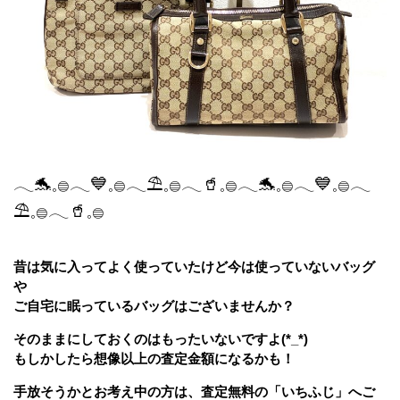
𓂃🐬𓈒𓐍𓂃💙𓈒𓐍𓂃⛱️𓈒𓐍𓂃🥤𓈒𓐍𓂃🐬𓈒𓐍𓂃💙𓈒𓐍𓂃
⛱️𓈒𓐍𓂃🥤𓈒𓐍
昔は気に入ってよく使っていたけど今は使っていないバッグ
や
ご自宅に眠っているバッグはございませんか？
そのままにしておくのはもったいないですよ(*_*)
もしかしたら想像以上の査定金額になるかも！
手放そうかとお考え中の方は、査定無料の「いちふじ」へご