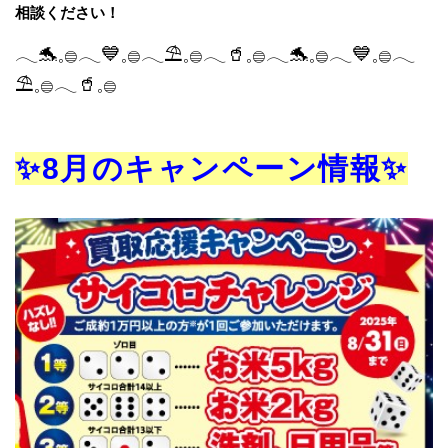
相談ください！
𓂃🐬𓈒𓐍𓂃💙𓈒𓐍𓂃⛱️𓈒𓐍𓂃🥤𓈒𓐍𓂃🐬𓈒𓐍𓂃💙𓈒𓐍𓂃
⛱️𓈒𓐍𓂃🥤𓈒𓐍
✨8月のキャンペーン情報✨