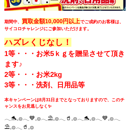
買取金額10,000円以上
期間中、
でご成約のお客様は、
サイコロチャレンジにご参加いただけます。
ハズレくじなし！
1等・・・お米5ｋｇを贈呈させて頂き
ます♪
2等・・・お米2kg
3等・・・洗剤、日用品等
本キャンペーンは8月31日までとなっておりますので、このチ
ャンスをお見逃しなく✨
𓂃🐬𓈒𓐍𓂃💙𓈒𓐍𓂃⛱️𓈒𓐍𓂃🥤𓈒𓐍𓂃🐬𓈒𓐍𓂃💙𓈒𓐍𓂃
⛱️𓈒𓐍𓂃🥤𓈒𓐍