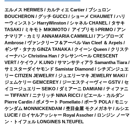
エルメス HERMES / カルティエ Cartier / ブシュロン
BOUCHERON / グッチ GUCCI / ショーメ CHAUMET / ハリ
ーウィンストン HarryWinston / シャネル CHANEL / タサキ
TASAKI / ミキモト MIKIMOTO / アイプリモ I-PRIMO / アン
ナマリア・カミリ ANNAMARIA CAMMILLI / アンブローズ
Ambrose / ヴァンクリーフ＆アーペル Van Cleef ＆ Arpels /
ギンザ・タナカ GINZA TANAKA / クイーン Queen / クリステ
ィーナハン Christina Han / クレサンベール CRESCENT
VERT / ケイウノ K.UNO / サマンサティアラ Samantha Tiara /
サミスターダイヤモンド Samistar Diamond / シチズンジュエ
リー CITIZEN JEWELRY / ジュエリーマキ JEWELRY MAKI /
ジェムケリー GEMCEREY / ジーエスティーヴィー GSTV / セ
イコージュエリー SEIKO / ダミアーニ DAMIANI / ティファニ
ー TIFFANY / ニナリッチ NINA RICCI / ピエール・カルダン
Pierre Cardin / ポメラート Pomellato / ポーラ POLA / モニッ
ケンダム MONNICKENDAM / 杢目金屋 モクメガネヤ / ルシエ
LUCIE / ロイヤルアッシャー Royal Asscher / ロンジン ノーマ
ン・トイフェル LONGINES N.TEUFEL