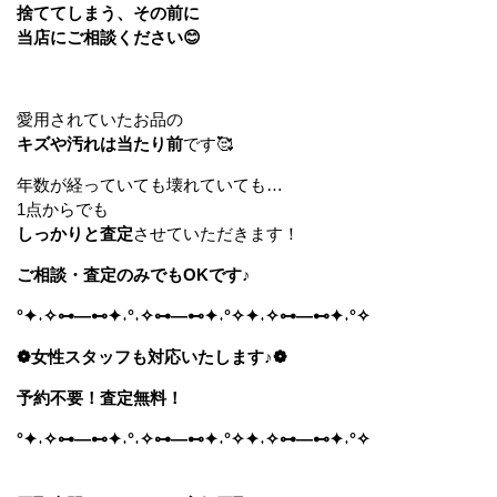
捨ててしまう、その前に
当店にご相談ください😊
愛用されていたお品の
キズや汚れは当たり前
です🥰
年数が経っていても壊れていても…
1点からでも
しっかりと査定
させていただきます！
ご相談・査定のみでもOKです♪
°✦˖✧⊶—⊷✦˖°˖✧⊶—⊷✦˖°✧✦˖✧⊶—⊷✦˖°✧
❁女性スタッフも対応いたします♪❁
予約不要！査定無料！
°✦˖✧⊶—⊷✦˖°˖✧⊶—⊷✦˖°✧✦˖✧⊶—⊷✦˖°✧