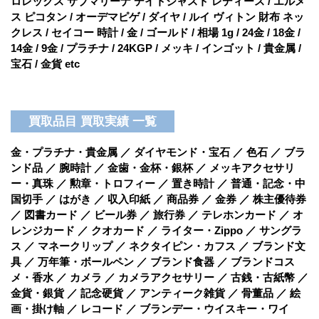
ロレックス サブマリーナ デイトジャスト レディース / エルメ
ス ピコタン / オーデマピゲ / ダイヤ / ルイ ヴィトン 財布 ネッ
クレス / セイコー 時計 / 金 / ゴールド / 相場 1g / 24金 / 18金 /
14金 / 9金 / プラチナ / 24KGP / メッキ / インゴット / 貴金属 /
宝石 / 金貨 etc
買取品目 買取実績 一覧
金・プラチナ・貴金属 ／ ダイヤモンド・宝石 ／ 色石 ／ ブラ
ンド品 ／ 腕時計 ／ 金歯・金杯・銀杯 ／ メッキアクセサリ
ー・真珠 ／ 勲章・トロフィー ／ 置き時計 ／ 普通・記念・中
国切手 ／ はがき ／ 収入印紙 ／ 商品券 ／ 金券 ／ 株主優待券
／ 図書カード ／ ビール券 ／ 旅行券 ／ テレホンカード ／ オ
レンジカード ／ クオカード ／ ライター・Zippo ／ サングラ
ス ／ マネークリップ ／ ネクタイピン・カフス ／ ブランド文
具 ／ 万年筆・ボールペン ／ ブランド食器 ／ ブランドコス
メ・香水 ／ カメラ ／ カメラアクセサリー ／ 古銭・古紙幣 ／
金貨・銀貨 ／ 記念硬貨 ／ アンティーク雑貨 ／ 骨董品 ／ 絵
画・掛け軸 ／ レコード ／ ブランデー・ウイスキー・ワイ