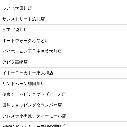
ラスパ太田川店
サンストリート浜北店
ピアゴ袋井店
ポートウォークみなと店
ビバホーム八王子多摩美大前店
アピタ高崎店
イトーヨーカドー東大和店
サントムーン柿田川店
伊東ショッピングプラザデュオ店
田原ショッピングタウンパオ店
フレスポ小田原シティーモール店
MEGAドン・キホーテUNY豊明店