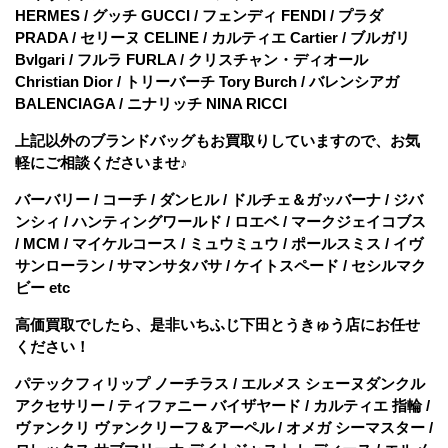
HERMES / グッチ GUCCI / フェンディ FENDI / プラダ
PRADA / セリーヌ CELINE / カルティエ Cartier / ブルガリ
Bvlgari / フルラ FURLA / クリスチャン・ディオール
Christian Dior / トリーバーチ Tory Burch / バレンシアガ
BALENCIAGA / ニナリッチ NINA RICCI
上記以外のブランドバッグもお買取りしていますので、お気
軽にご相談くださいませ♪
バーバリー / コーチ / ダンヒル / ドルチェ＆ガッバーナ / ジバ
ンシィ / ハンティングワールド / ロエベ / マークジェイコブス
/ MCM / マイケルコース / ミュウミュウ / ポールスミス / イヴ
サンローラン / サマンサタバサ / ケイトスペード / セシルマク
ビー etc
高価買取でしたら、是非いちふじ下田とうきゅう店にお任せ
ください！
パテックフィリップ ノーチラス / エルメス シェーヌダンクル
アクセサリー / ティファニー バイザヤード / カルティエ 指輪 /
ヴァンクリ ヴァンクリーフ＆アーペル / オメガ シーマスター /