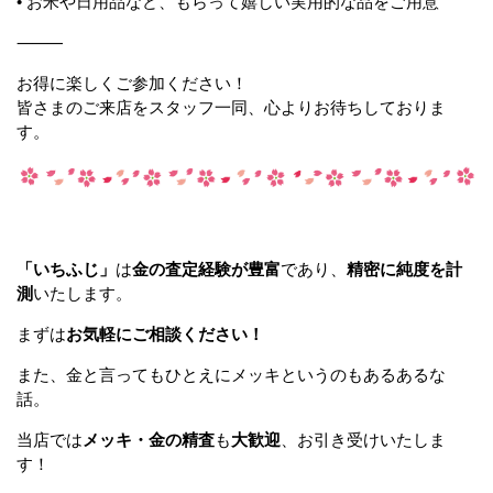
• お米や日用品など、もらって嬉しい実用的な品をご用意
⸻
お得に楽しくご参加ください！
皆さまのご来店をスタッフ一同、心よりお待ちしておりま
す。
「いちふじ」
は
金の査定経験が豊富
であり、
精密に純度を計
測
いたします。
まずは
お気軽にご相談ください！
また、金と言ってもひとえにメッキというのもあるあるな
話。
当店では
メッキ・金の精査
も
大歓迎
、お引き受けいたしま
す！