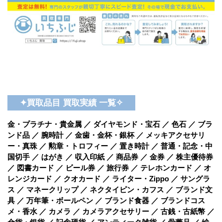
✦買取品目 買取実績 一覧✧
金・プラチナ・貴金属 ／ ダイヤモンド・宝石 ／ 色石 ／ ブラ
ンド品 ／ 腕時計 ／ 金歯・金杯・銀杯 ／ メッキアクセサリ
ー・真珠 ／ 勲章・トロフィー ／ 置き時計 ／ 普通・記念・中
国切手 ／ はがき ／ 収入印紙 ／ 商品券 ／ 金券 ／ 株主優待券
／ 図書カード ／ ビール券 ／ 旅行券 ／ テレホンカード ／ オ
レンジカード ／ クオカード ／ ライター・Zippo ／ サングラ
ス ／ マネークリップ ／ ネクタイピン・カフス ／ ブランド文
具 ／ 万年筆・ボールペン ／ ブランド食器 ／ ブランドコス
メ・香水 ／ カメラ ／ カメラアクセサリー ／ 古銭・古紙幣 ／