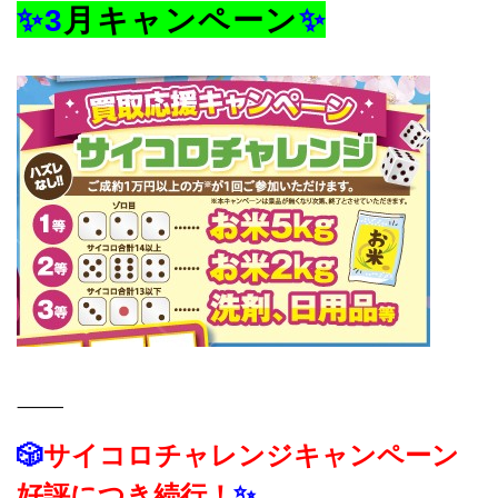
✨3
月
キャンペーン
✨
⸻
🎲
サイコロチャレンジキャンペーン
好評につき続行！
✨