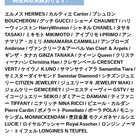
高価買取実績あります♪
エルメス HERMES / カルティエ Cartier / ブシュロン
BOUCHERON / グッチ GUCCI / ショーメ CHAUMET / ハリ
ーウィンストン HarryWinston / シャネル CHANEL / タサキ
TASAKI / ミキモト MIKIMOTO / アイプリモ I-PRIMO / アン
ナマリア・カミリ ANNAMARIA CAMMILLI / アンブローズ
Ambrose / ヴァンクリーフ＆アーペル Van Cleef ＆ Arpels /
ギンザ・タナカ GINZA TANAKA / クイーン Queen / クリステ
ィーナハン Christina Han / クレサンベール CRESCENT
VERT / ケイウノ K.UNO / サマンサティアラ Samantha Tiara /
サミスターダイヤモンド Samistar Diamond / シチズンジュエ
リー CITIZEN JEWELRY / ジュエリーマキ JEWELRY MAKI /
ジェムケリー GEMCEREY / ジーエスティーヴィー GSTV / セ
イコージュエリー SEIKO / ダミアーニ DAMIANI / ティファニ
ー TIFFANY / ニナリッチ NINA RICCI / ピエール・カルダン
Pierre Cardin / ポメラート Pomellato / ポーラ POLA / モニッ
ケンダム MONNICKENDAM / 杢目金屋 モクメガネヤ / ルシエ
LUCIE / ロイヤルアッシャー Royal Asscher / ロンジン ノーマ
ン・トイフェル LONGINES N.TEUFEL