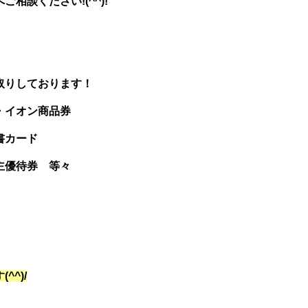
相談ください!(^^)!
取りしております！
・イオン商品券
書カード
主優待券 等々
^)/