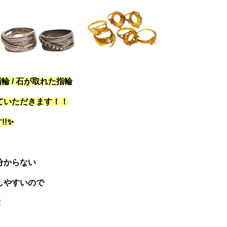
輪 / 石が取れた指輪
ていただきます！！
!✨
分からない
しやすいので
！