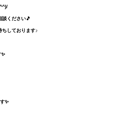
)/
談ください🎵
待ちしております♪
す✨
す✨