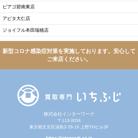
ピアゴ碧南東店
アピタ大仁店
ジョイフル本田瑞穂店
新型コロナ感染症対策を実施しております。
安心して
ご来店ください。
株式会社インターワーク
〒113-0034
東京都文京区湯島3-39-10 上野THビル3F
https://interwork.co.jp