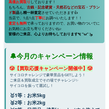
高価お買取り
しております！
もちろん、
古銭・記念硬貨
・天然石などの宝石・ブラン
ド製
品
も
精一杯査定
させていただきます👍
当店で、1点1点
丁寧に
お調べいたします！！
査定も無料
で承っておりますので、お買い物のついでに
お気軽にお立ち寄りくださいね♪
皆様のご来店、心よりお待ちしております٩( ”ω” )و
🔔今月のキャンペーン情報
🎲【買取応援キャンペーン開催中】🎲
サイコロチャレンジで豪華景品をGETしよう！
ご来店＆買取成立でその場でチャレンジ✨
サイコロを振って運試し！
🥇1等：お米5kg
🥈2等：お米2kg