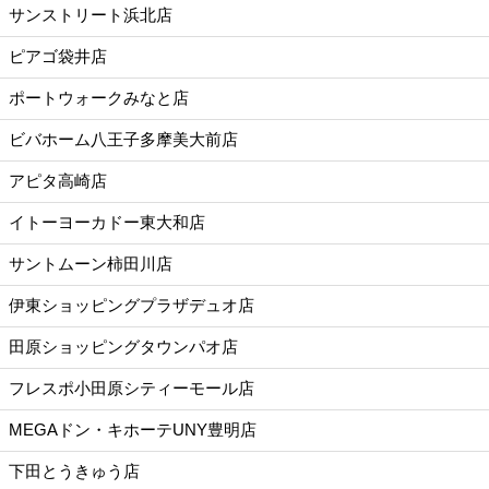
サンストリート浜北店
ピアゴ袋井店
ポートウォークみなと店
ビバホーム八王子多摩美大前店
アピタ高崎店
イトーヨーカドー東大和店
サントムーン柿田川店
伊東ショッピングプラザデュオ店
田原ショッピングタウンパオ店
フレスポ小田原シティーモール店
MEGAドン・キホーテUNY豊明店
下田とうきゅう店