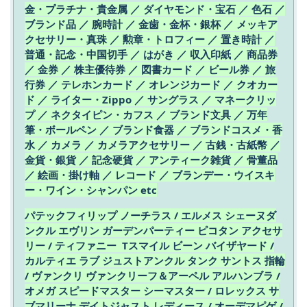
金・プラチナ・貴金属 ／ ダイヤモンド・宝石 ／ 色石 ／
ブランド品 ／ 腕時計 ／ 金歯・金杯・銀杯 ／ メッキア
クセサリー・真珠 ／ 勲章・トロフィー ／ 置き時計 ／
普通・記念・中国切手 ／ はがき ／ 収入印紙 ／ 商品券
／ 金券 ／ 株主優待券 ／ 図書カード ／ ビール券 ／ 旅
行券 ／ テレホンカード ／ オレンジカード ／ クオカー
ド ／ ライター・Zippo ／ サングラス ／ マネークリッ
プ ／ ネクタイピン・カフス ／ ブランド文具 ／ 万年
筆・ボールペン ／ ブランド食器 ／ ブランドコスメ・香
水 ／ カメラ ／ カメラアクセサリー ／ 古銭・古紙幣 ／
金貨・銀貨 ／ 記念硬貨 ／ アンティーク雑貨 ／ 骨董品
／ 絵画・掛け軸 ／ レコード ／ ブランデー・ウイスキ
ー・ワイン・シャンパン etc
パテックフィリップ ノーチラス / エルメス シェーヌダ
ンクル エヴリン ガーデンパーティー ピコタン アクセサ
リー / ティファニー Tスマイル ビーン バイザヤード /
カルティエ ラブ ジュストアンクル タンク サントス 指輪
/ ヴァンクリ ヴァンクリーフ＆アーペル アルハンブラ /
オメガ スピードマスター シーマスター / ロレックス サ
ブマリーナ デイトジャスト レディース / オーデマピゲ /