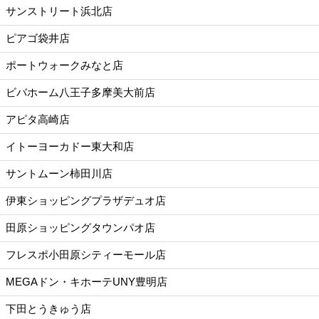
サンストリート浜北店
ピアゴ袋井店
ポートウォークみなと店
ビバホーム八王子多摩美大前店
アピタ高崎店
イトーヨーカドー東大和店
サントムーン柿田川店
伊東ショッピングプラザデュオ店
田原ショッピングタウンパオ店
フレスポ小田原シティーモール店
MEGAドン・キホーテUNY豊明店
下田とうきゅう店