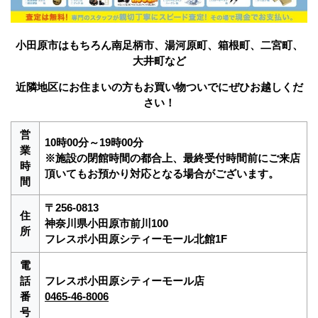
小田原市はもちろん南足柄市、湯河原町、箱根町、二宮町、
大井町など
近隣地区にお住まいの方もお買い物ついでにぜひお越しくだ
さい！
営
10時00分～19時00分
業
※施設の閉館時間の都合上、最終受付時間前にご来店
時
頂いてもお預かり対応となる場合がございます。
間
〒256-0813
住
神奈川県小田原市前川100
所
フレスポ小田原シティーモール北館1F
電
話
フレスポ小田原シティーモール店
番
0465-46-8006
号