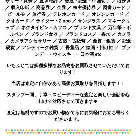
サリー・真珠 ／ 置き時計 ／ 普通・記念・中国切手 ／ はがき
／ 収入印紙 ／ 商品券 ／ 金券 ／ 株主優待券 ／ 図書カード ／
ビール券 ／ 旅行券 ／ テレホンカード ／ オレンジカード ／
クオカード ／ ライター・Zippo ／ サングラス ／ マネークリ
ップ ／ ネクタイピン・カフス ／ ブランド文具 ／ 万年筆・ボ
ールペン ／ ブランド食器 ／ ブランドコスメ・香水 ／ カメラ
／ カメラアクセサリー ／ 古銭・古紙幣 ／ 金貨・銀貨 ／ 記念
硬貨 ／ アンティーク雑貨 ／ 骨董品 ／ 絵画・掛け軸 ／ ブラ
ンデー・ウイスキー・日本酒 etc
いちふじでは多種多様なお品物をお買取させていただいてお
ります！
当店は査定に自信があり高価お買取りを目指します！！
スタッフ一同、丁寧・スピーディーな査定と楽しい会話を心
掛けて対応させて頂きます🍀
査定は無料ですのでお買い物がてらにお気軽にお立ち寄りく
ださいませ。