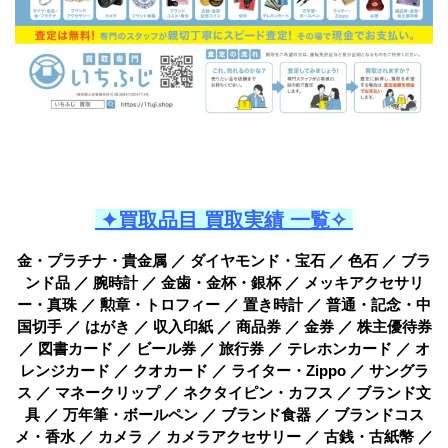
✦買取品目 買取実績 一覧✧
金・プラチナ・貴金属 ／ ダイヤモンド・宝石 ／ 色石 ／ ブラ
ンド品 ／ 腕時計 ／ 金歯・金杯・銀杯 ／ メッキアクセサリ
ー・真珠 ／ 勲章・トロフィー ／ 置き時計 ／ 普通・記念・中
国切手 ／ はがき ／ 収入印紙 ／ 商品券 ／ 金券 ／ 株主優待券
／ 図書カード ／ ビール券 ／ 旅行券 ／ テレホンカード ／ オ
レンジカード ／ クオカード ／ ライター・Zippo ／ サングラ
ス ／ マネークリップ ／ ネクタイピン・カフス ／ ブランド文
具 ／ 万年筆・ボールペン ／ ブランド食器 ／ ブランドコス
メ・香水 ／ カメラ ／ カメラアクセサリー ／ 古銭・古紙幣 ／