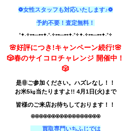
❁女性スタッフも対応いたします♪❁
予約不要！査定無料！
°✦˖✧⊶—⊷✦˖°˖✧⊶—⊷✦˖°✧✦˖✧⊶—⊷✦˖°✧
🌸好評につき!キャンペーン続行!🌸
🎲春のサイコロチャレンジ 開催中！
🎲
是非ご参加ください。ハズレなし！！
お米5㎏当たりますよ!! 4月1日(火)まで
皆様のご来店お待ちしております！！
🏵️
🏵️
🏵️
🏵️
🏵️
🏵️
🏵️
🏵️
🏵️
🏵️
🏵️
🏵️
🏵️
🏵️
🏵️
🏵️
🏵️
買取専門いちふじでは