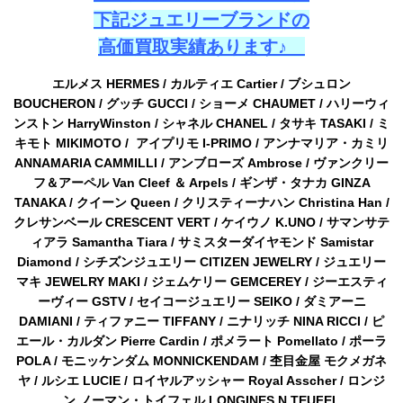
下記ジュエリーブランドの
高価買取実績あります♪
エルメス HERMES / カルティエ Cartier / ブシュロン
BOUCHERON / グッチ GUCCI / ショーメ CHAUMET / ハリーウィ
ンストン HarryWinston / シャネル CHANEL / タサキ TASAKI / ミ
キモト MIKIMOTO / アイプリモ I-PRIMO / アンナマリア・カミリ
ANNAMARIA CAMMILLI / アンブローズ Ambrose / ヴァンクリー
フ＆アーペル Van Cleef ＆ Arpels / ギンザ・タナカ GINZA
TANAKA / クイーン Queen / クリスティーナハン Christina Han /
クレサンベール CRESCENT VERT / ケイウノ K.UNO / サマンサテ
ィアラ Samantha Tiara / サミスターダイヤモンド Samistar
Diamond / シチズンジュエリー CITIZEN JEWELRY / ジュエリー
マキ JEWELRY MAKI / ジェムケリー GEMCEREY / ジーエスティ
ーヴィー GSTV / セイコージュエリー SEIKO / ダミアーニ
DAMIANI / ティファニー TIFFANY / ニナリッチ NINA RICCI / ピ
エール・カルダン Pierre Cardin / ポメラート Pomellato / ポーラ
POLA / モニッケンダム MONNICKENDAM / 杢目金屋 モクメガネ
ヤ / ルシエ LUCIE / ロイヤルアッシャー Royal Asscher / ロンジ
ン ノーマン・トイフェル LONGINES N.TEUFEL