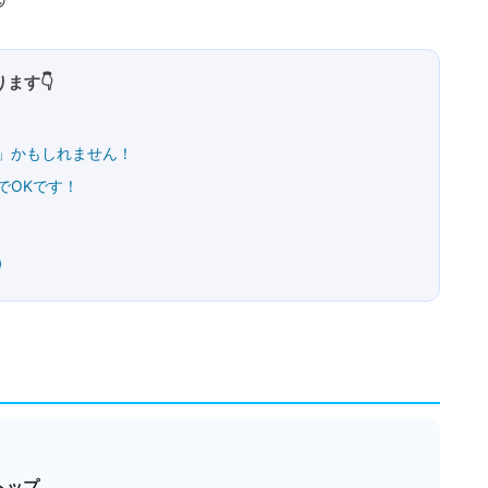

ます👇
」かもしれません！
でOKです！
）
トップ