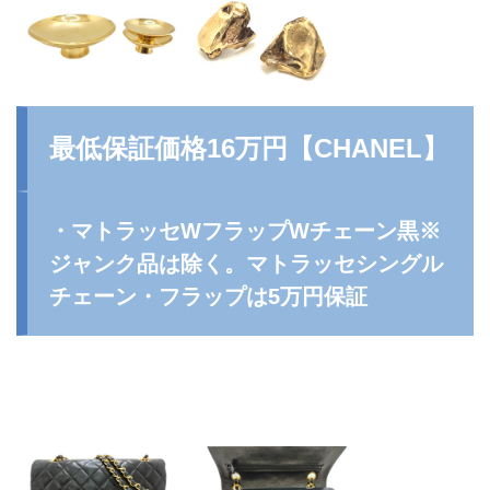
最低保証価格16万円【
CHANEL
】
・マトラッセWフラップWチェーン黒※
ジャンク品は除く。マトラッセシングル
チェーン・フラップは5万円保証