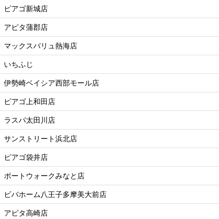
ピアゴ新城店
アピタ蒲郡店
マックスバリュ熱海店
いちふじ
伊勢崎ベイシア西部モール店
ピアゴ上和田店
ラスパ太田川店
サンストリート浜北店
ピアゴ袋井店
ポートウォークみなと店
ビバホーム八王子多摩美大前店
アピタ高崎店