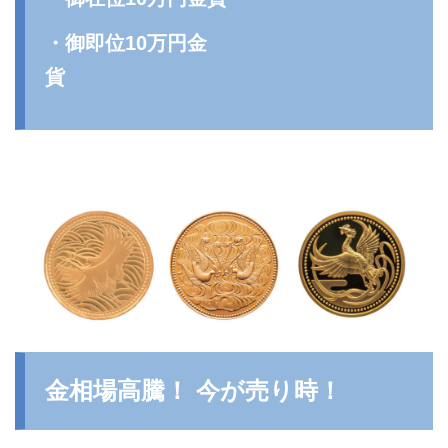
・御即位10万円金
貨
金相場高騰！ 今が売り時！