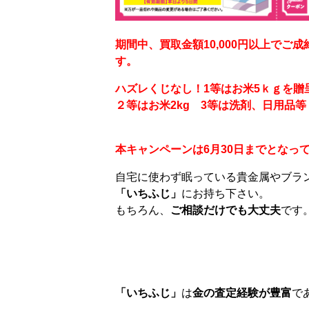
期間中、買取金額10,000円以上で
す。
ハズレくじなし！1等はお米5ｋｇを贈
２等はお米2kg
3等は洗剤、日用品等
本キャンペーンは6月30日までとなっ
自宅に使わず眠っている貴金属やブラ
「いちふじ」
にお持ち下さい。
もちろん、
ご相談だけでも大丈夫
です
「いちふじ」
は
金の査定経験が豊富
で