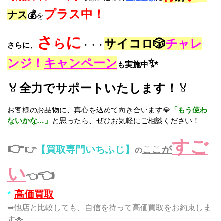
プラス中！
ナス
💰
を
さ
に
ら
サイコロ🎲
チャレ
さらに、
・・・
ンジ！
キャンペーン
✨
も
実施中
🏅
全力でサポートいたします！
🏅
お客様のお品物に、真心を込めて向き合います💎
「もう使わ
ないかな…」
と思ったら、ぜひお気軽にご相談ください！
すご
👉
👉
【買取専門いちふじ】
ここが
の
い
👈
👈
*
高価買取
➡他店と比較しても、自信を持って高価買取をお約束しま
す🌟