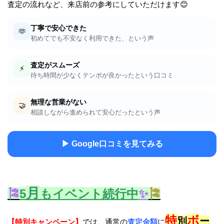
査定の流れなど、来店前の参考にしていただけます😊
丁寧で安心できた
🫶
初めてでも不安なく利用できた、という声
査定がスムーズ
⚡
待ち時間が少なくテンポが良かったという口コミ
無理な営業がない
🤝
相談しながら進められて安心だったという声
▶ Google口コミを見てみる
月
🎏
5
もイベント続行中
✨
🎏
特
ボ
別
ー
【特別キャンペーン】
では、通常の
査定金額
に