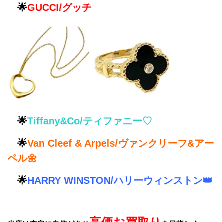
🌟
GUCCI/グッチ
🌟
Tiffany&Co/ティファニー♡
🌟
Van Cleef & Arpels/ヴァンクリーフ&アー
ペル🌼
🌟
HARRY WINSTON/ハリーウィンストン👑