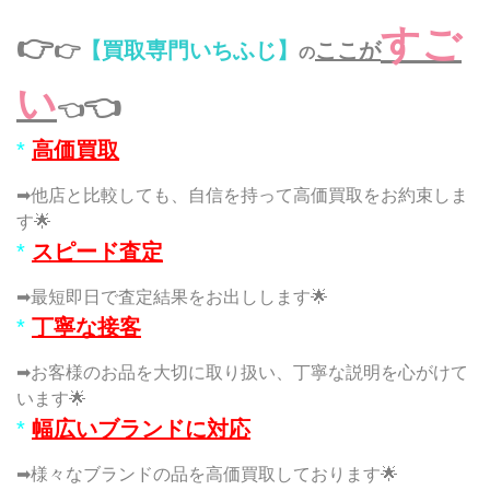
すご
👉
👉
【買取専門いちふじ】
ここが
の
い
👈
👈
*
高価買取
➡他店と比較しても、自信を持って高価買取をお約束しま
す🌟
*
スピード査定
➡最短即日で査定結果をお出しします🌟
*
丁寧な接客
➡お客様のお品を大切に取り扱い、丁寧な説明を心がけて
います🌟
*
幅広いブランドに対応
➡様々なブランドの品を高価買取しております🌟