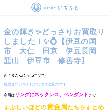
金の輝き✨どっさりお買取り
しました！✨💍【伊豆の国
市 大仁 田京 伊豆長岡
韮山 伊豆市 修善寺】
皆さまこんにちは(*^▽^*)
買取専門いちふじアピタ大仁店です！
リングにネックレス、ペンダント
今回は
まで…
貴金属
まぶしいほどの
たちをまとめ