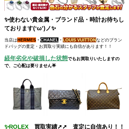
✨使わない貴金属・ブランド品・時計お待ちし
ております(‘ω’)ノ✨
当店は
HERMES
・
CHANEL
・
LOUIS VUITTON
などのブラン
ドバッグの査定・お買取り実績にも自信があります！！
経年劣化や破損した状態
でもお買取りいたしますの
で、ご心配は要りません🌟
✨ROLEX
買取実績➚➚ 査定に自信あり！！