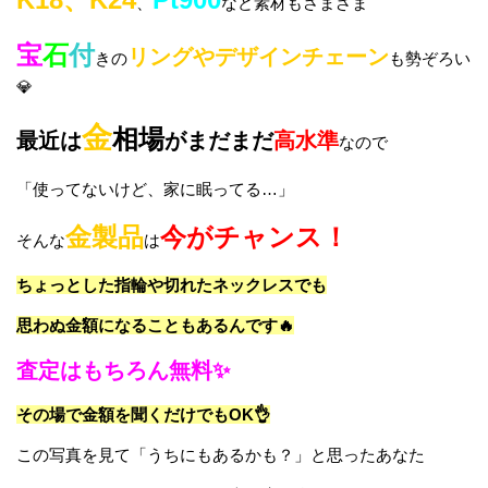
、
など素材もさまざま
宝
石
付
リングやデザインチェーン
きの
も勢ぞろい
💎
金
相場
最近は
がまだまだ
高水準
なので
「使ってないけど、家に眠ってる…」
金製品
今がチャンス！
そんな
は
ちょっとした指輪や切れたネックレスでも
思わぬ金額になることもあるんです🔥
査定はもちろん無料✨
その場で金額を聞くだけでもOK👌
この写真を見て「うちにもあるかも？」と思ったあなた