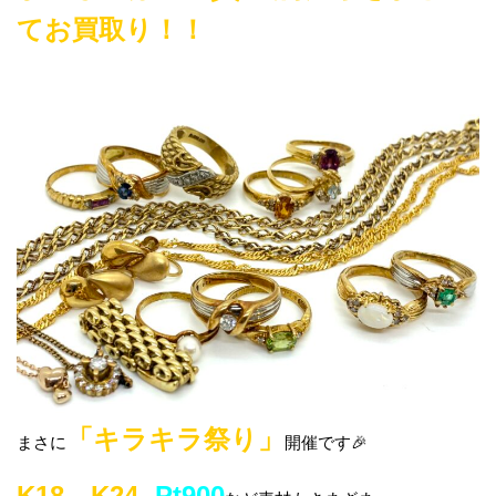
てお買取り！！
「キラキラ祭り」
まさに
開催です🎉
K18、K24
Pt900