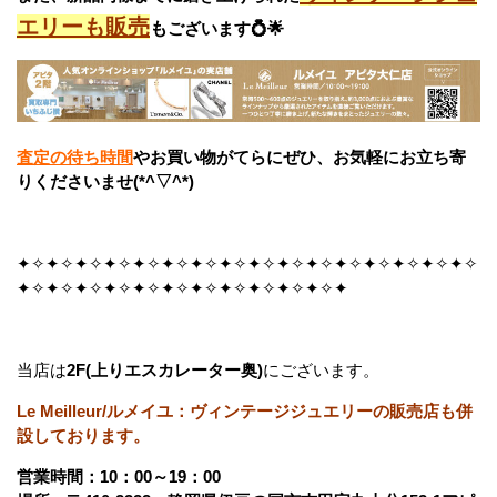
エリーも販売
も
ございます💍🌟
査定の待ち時間
やお買い物がてらにぜひ、お気軽にお立ち寄
りくださいませ(*^▽^*)
✦✧✦✧✦✧✦✧✦✧✦✧✦✧✦✧✦✧✦✧✦✧✦✧✦✧✦✧✦✧✦✧
✦✧✦✧✦✧✦✧✦✧✦✧✦✧✦✧✦✧✦✧✦✧✦
当店は
2F(上りエスカレーター奥)
にございます。
Le Meilleur/ルメイユ：ヴィンテージジュエリーの販売店も併
設しております。
営業時間：10：00～19：00