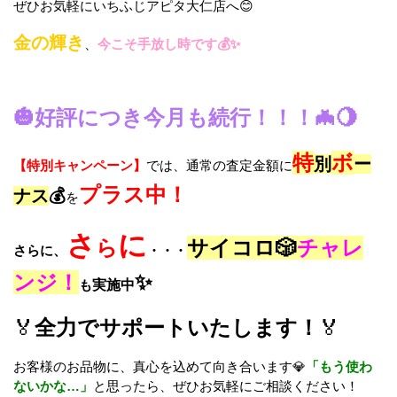
ぜひお気軽にいちふじアピタ大仁店へ😊
金の輝き
、
今こそ手放し時です💰✨
🎃好評につき今月も続行！！！🦇🌖
特
ボ
別
ー
【特別キャンペーン】
では、通常の査定金額に
プラス中！
ナス
💰
を
さ
に
ら
サイコロ🎲
チャレ
さらに、
・・・
ンジ！
✨
も
実施中
🏅
全力でサポートいたします！
🏅
お客様のお品物に、真心を込めて向き合います💎
「もう使わ
ないかな…」
と思ったら、ぜひお気軽にご相談ください！