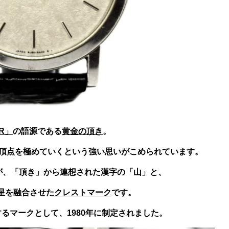
R」
の語源である
黄金の頂き
。
頂点を極めていくという強い思いがこめられています。
が、「頂き」から連想された漢字の「山」と、
星を融合させた
クレストマーク
です。
るマークとして、1980年に制定されました。