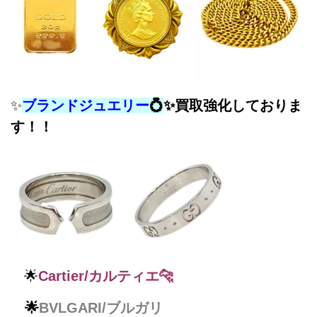
✨
ブランドジュエリー
💍
✨
買取強化しておりま
す！！
🌟
Cartier/カルティエ🐆
🌟
BVLGARI/ブルガリ