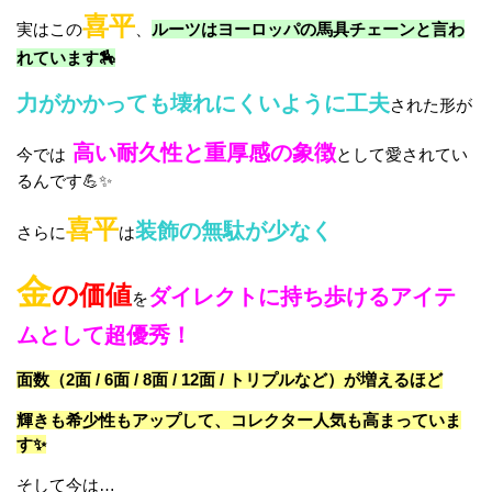
喜平
実はこの
、
ルーツはヨーロッパの馬具チェーンと言わ
れています🏇
力がかかっても壊れにくいように工夫
された形が
高い耐久性と重厚感の象徴
今では
として愛されてい
るんです💪✨
喜平
装飾の無駄が少なく
さらに
は
金
の価値
ダイレクトに持ち歩けるアイテ
を
ムとして超優秀！
面数（2面 / 6面 / 8面 / 12面 / トリプルなど）が増えるほど
輝きも希少性もアップして、コレクター人気も高まっていま
す✨
そして今は…