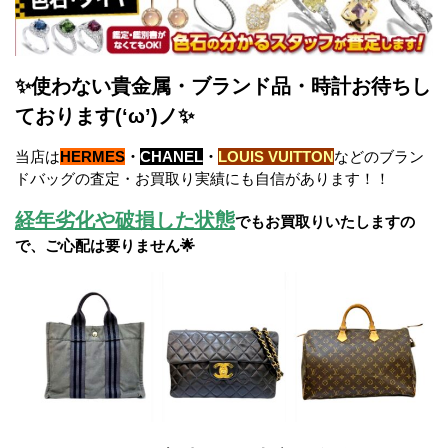
✨使わない貴金属・ブランド品・時計お待ちし
ております(‘ω’)ノ✨
当店は
HERMES
・
CHANEL
・
LOUIS VUITTON
などのブラン
ドバッグの査定・お買取り実績にも自信があります！！
経年劣化や破損した状態
でもお買取りいたしますの
で、ご心配は要りません🌟