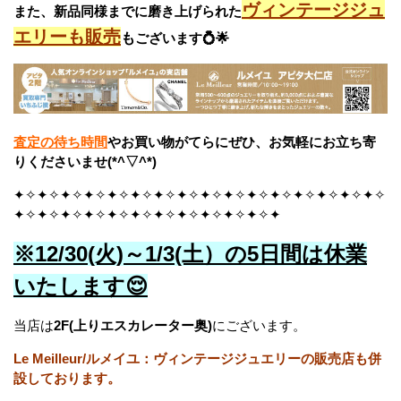
ヴィンテージジュ
また、新品同様までに磨き上げられた
エリーも販売
も
ございます💍🌟
査定の待ち時間
やお買い物がてらにぜひ、お気軽にお立ち寄
りくださいませ(*^▽^*)
✦✧✦✧✦✧✦✧✦✧✦✧✦✧✦✧✦✧✦✧✦✧✦✧✦✧✦✧✦✧✦✧
✦✧✦✧✦✧✦✧✦✧✦✧✦✧✦✧✦✧✦✧✦✧✦
※12/30(火)～1/3(土）の5日間は休業
いたします😌
当店は
2F(上りエスカレーター奥)
にございます。
Le Meilleur/ルメイユ：ヴィンテージジュエリーの販売店も併
設しております。