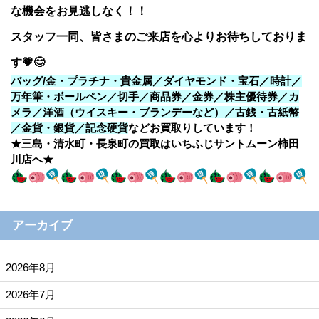
な機会をお見逃しなく！！
スタッフ一同、皆さまのご来店を心よりお待ちしておりま
す💗😊
バッグ/金・プラチナ・貴金属／ダイヤモンド・宝石／時計／
万年筆・ボールペン／切手／商品券／金券／株主優待券／カ
メラ／洋酒（ウイスキー・ブランデーなど）／古銭・古紙幣
／金貨・銀貨／記念硬貨
などお買取りしています！
★三島・清水町・長泉町の買取はいちふじサントムーン柿田
川店へ★
アーカイブ
2026年8月
2026年7月