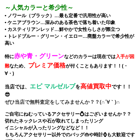
～人気カラーと希少性～
• ノワール（ブラック）…最も定番で汎用性が高い
• ケニアブラウン…深みのある茶色で落ち着いた印象
• カスティリアンレッド…鮮やかで女性らしさが際立つ
• トレドブルー・グリーン・イエロー…廃盤カラーで希少性が
高い
赤や青・グリーン
特に
などのカラーは現在では
入手が困
プレミア価格
難
なため、
が付くこともあります！！(・
∀・)
エピ マルゼルブ
高値買取中
当店では、
を
です！！
😎
ぜひ当店で無料査定をしてみませんか？？(∩´∀｀)∩
ご自宅にねむっているアクセサリー💍はございませんか？？
切れたネックレスや石が取れてしまったリング
イニシャルが入ったリングなどなど！！
もちろんアクセサリー以外でのバッグ👜や時計⌚も大歓迎です