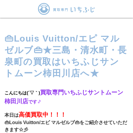
👜Louis Vuitton/エピ マル
ゼルブ👜★三島・清水町・長
泉町の買取はいちふじサン
トムーン柿田川店へ★
買取専門いちふじサントムーン
こんにちは(´▽｀)
柿田川店
です
🎵
高価買取中！！！
本日は
👜Louis Vuitton/エピ マルゼルブ👜をご紹介させていただ
きます☆彡