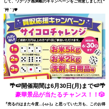
して、ワクワク感満載のキャンペーンをご用意しました( *
´艸｀)💗
🌴🍉開催期間は6月30日(月)まで🍉🌴
豪華景品が当たるチャンス！！🎲
『売るのはまた今度…(-ω-)』と思っていた方も、このお得