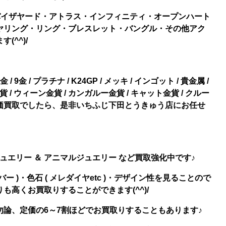
バイザヤード・アトラス・インフィニティ・オープンハート
ヤリング・リング・ブレスレット・バングル・その他アク
^^)/
 14金 / 9金 / プラチナ / K24GP / メッキ / インゴット / 貴金属 /
 / ウィーン金貨 / カンガルー金貨 / キャット金貨 / クルー
の高価買取でしたら、是非いちふじ下田とうきゅう店にお任せ
ュエリー ＆ アニマルジュエリー など買取強化中です♪
バー )・色石 ( メレダイヤetc )・デザイン性を見ることので
高くお買取りすることができます(^^)/
論、定価の6～7割ほどでお買取りすることもあります♪