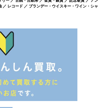
リー ／ 古銭・古紙幣 ／ 金貨・銀貨 ／ 記念硬貨 ／ アン
軸 ／ レコード ／ ブランデー・ウイスキー・ワイン・シャ