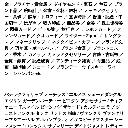
金・プラチナ・貴金属 ／ ダイヤモンド・宝石 ／ 色石 ／ ブラ
ンド品 ／ 腕時計 ／ 金歯・金杯・銀杯 ／ メッキアクセサリ
ー・真珠 ／ 勲章・トロフィー ／ 置き時計 ／ 普通・記念・中
国切手 ／ はがき ／ 収入印紙 ／ 商品券 ／ 金券 ／ 株主優待券
／ 図書カード ／ ビール券 ／ 旅行券 ／ テレホンカード ／ オ
レンジカード ／ クオカード ／ ライター・Zippo ／ サングラ
ス ／ マネークリップ ／ ネクタイピン・カフス ／ ブランド文
具 ／ 万年筆・ボールペン ／ ブランド食器 ／ ブランドコス
メ・香水 ／ カメラ ／ カメラアクセサリー ／ 古銭・古紙幣 ／
金貨・銀貨 ／ 記念硬貨 ／ アンティーク雑貨 ／ 骨董品 ／ 絵
画・掛け軸 ／ レコード ／ ブランデー・ウイスキー・ワイ
ン・シャンパン etc
パテックフィリップ ノーチラス / エルメス シェーヌダンクル
エヴリン ガーデンパーティー ピコタン アクセサリー / ティフ
ァニー Tスマイル ビーン バイザヤード / カルティエ ラブ ジ
ュストアンクル タンク サントス 指輪 / ヴァンクリ ヴァンクリ
ーフ＆アーペル アルハンブラ / オメガ スピードマスター シー
マスター / ロレックス サブマリーナ デイトジャスト レディー