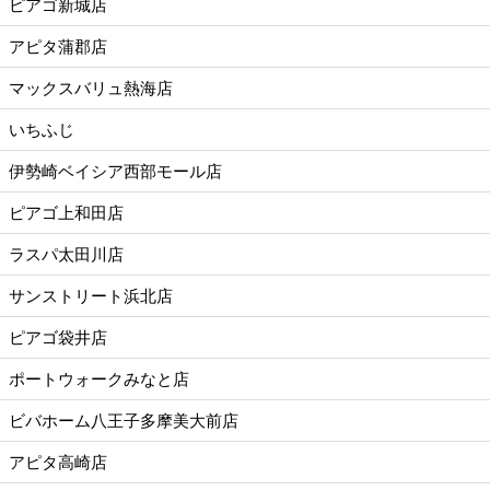
ピアゴ新城店
アピタ蒲郡店
マックスバリュ熱海店
いちふじ
伊勢崎ベイシア西部モール店
ピアゴ上和田店
ラスパ太田川店
サンストリート浜北店
ピアゴ袋井店
ポートウォークみなと店
ビバホーム八王子多摩美大前店
アピタ高崎店