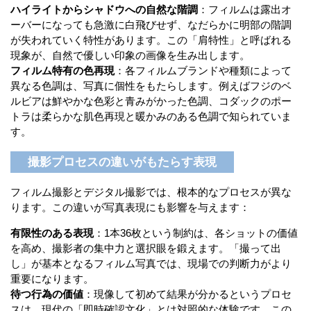
ハイライトからシャドウへの自然な階調
：フィルムは露出オ
ーバーになっても急激に白飛びせず、なだらかに明部の階調
が失われていく特性があります。この「肩特性」と呼ばれる
現象が、自然で優しい印象の画像を生み出します。
フィルム特有の色再現
：各フィルムブランドや種類によって
異なる色調は、写真に個性をもたらします。例えばフジのベ
ルビアは鮮やかな色彩と青みがかった色調、コダックのポー
トラは柔らかな肌色再現と暖かみのある色調で知られていま
す。
撮影プロセスの違いがもたらす表現
フィルム撮影とデジタル撮影では、根本的なプロセスが異な
ります。この違いが写真表現にも影響を与えます：
有限性のある表現
：1本36枚という制約は、各ショットの価値
を高め、撮影者の集中力と選択眼を鍛えます。「撮って出
し」が基本となるフィルム写真では、現場での判断力がより
重要になります。
待つ行為の価値
：現像して初めて結果が分かるというプロセ
スは、現代の「即時確認文化」とは対照的な体験です。この