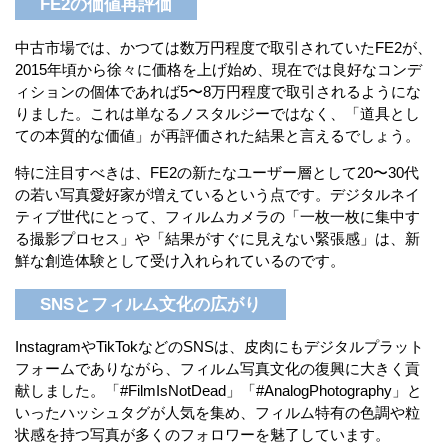
FE2の価値再評価
中古市場では、かつては数万円程度で取引されていたFE2が、
2015年頃から徐々に価格を上げ始め、現在では良好なコンデ
ィションの個体であれば5〜8万円程度で取引されるようにな
りました。これは単なるノスタルジーではなく、「道具とし
ての本質的な価値」が再評価された結果と言えるでしょう。
特に注目すべきは、FE2の新たなユーザー層として20〜30代
の若い写真愛好家が増えているという点です。デジタルネイ
ティブ世代にとって、フィルムカメラの「一枚一枚に集中す
る撮影プロセス」や「結果がすぐに見えない緊張感」は、新
鮮な創造体験として受け入れられているのです。
SNSとフィルム文化の広がり
InstagramやTikTokなどのSNSは、皮肉にもデジタルプラット
フォームでありながら、フィルム写真文化の復興に大きく貢
献しました。「#FilmIsNotDead」「#AnalogPhotography」と
いったハッシュタグが人気を集め、フィルム特有の色調や粒
状感を持つ写真が多くのフォロワーを魅了しています。