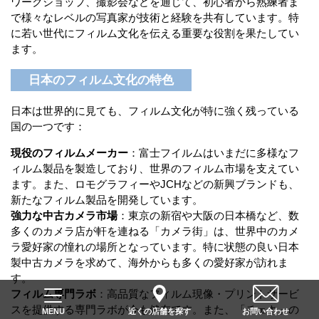
ワークショップ、撮影会などを通じて、初心者から熟練者ま
で様々なレベルの写真家が技術と経験を共有しています。特
に若い世代にフィルム文化を伝える重要な役割を果たしてい
ます。
日本のフィルム文化の特色
日本は世界的に見ても、フィルム文化が特に強く残っている
国の一つです：
現役のフィルムメーカー
：富士フイルムはいまだに多様なフ
ィルム製品を製造しており、世界のフィルム市場を支えてい
ます。また、ロモグラフィーやJCHなどの新興ブランドも、
新たなフィルム製品を開発しています。
強力な中古カメラ市場
：東京の新宿や大阪の日本橋など、数
多くのカメラ店が軒を連ねる「カメラ街」は、世界中のカメ
ラ愛好家の憧れの場所となっています。特に状態の良い日本
製中古カメラを求めて、海外からも多くの愛好家が訪れま
す。
フィルム専門ラボ
：高品質なフィルム現像・プリントサービ
スを提供する専門ラボが今も健在です。また、「チェキ」の
近くの店舗を探す
お問い合わせ
MENU