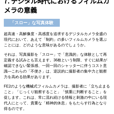
7. デジタル時代におけるフィルムカ
メラの意義
「スロー」な写真体験
超高速・高解像度・高感度を追求するデジタルカメラ全盛の
現代において、あえて「制約」の多いフィルムカメラを選ぶ
ことには、どのような意味があるのでしょうか。
それは、写真撮影を「スロー」で「意識的」な体験として再
定義する試みとも言えます。36枚という制限、すぐに結果が
確認できない緊張感、一回一回のシャッターに伴うコスト意
識—これらの「不便さ」は、逆説的に撮影者の集中力と観察
力を高める効果があります。
FE2のような機械式フィルムカメラは、撮影者に「立ち止まる
こと」「じっくり観察すること」「慎重に判断すること」を
促します。これは、常に流れ続ける情報と刺激の中にいる現
代人にとって、貴重な「精神的休息」をもたらす行為となり
得るのです。