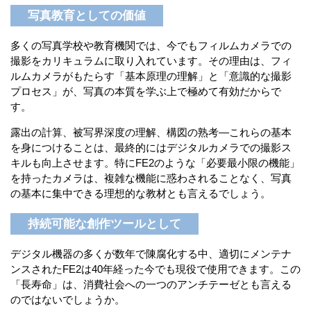
写真教育としての価値
多くの写真学校や教育機関では、今でもフィルムカメラでの
撮影をカリキュラムに取り入れています。その理由は、フィ
ルムカメラがもたらす「基本原理の理解」と「意識的な撮影
プロセス」が、写真の本質を学ぶ上で極めて有効だからで
す。
露出の計算、被写界深度の理解、構図の熟考—これらの基本
を身につけることは、最終的にはデジタルカメラでの撮影ス
キルも向上させます。特にFE2のような「必要最小限の機能」
を持ったカメラは、複雑な機能に惑わされることなく、写真
の基本に集中できる理想的な教材とも言えるでしょう。
持続可能な創作ツールとして
デジタル機器の多くが数年で陳腐化する中、適切にメンテナ
ンスされたFE2は40年経った今でも現役で使用できます。この
「長寿命」は、消費社会への一つのアンチテーゼとも言える
のではないでしょうか。