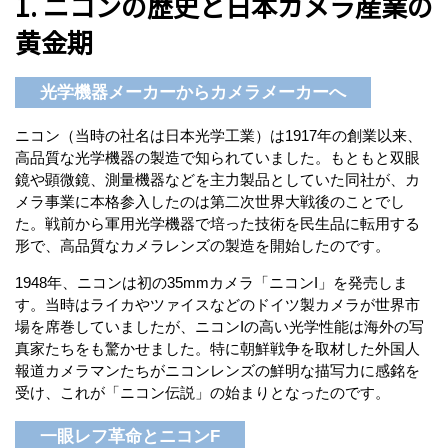
1. ニコンの歴史と日本カメラ産業の
黄金期
光学機器メーカーからカメラメーカーへ
ニコン（当時の社名は日本光学工業）は1917年の創業以来、
高品質な光学機器の製造で知られていました。もともと双眼
鏡や顕微鏡、測量機器などを主力製品としていた同社が、カ
メラ事業に本格参入したのは第二次世界大戦後のことでし
た。戦前から軍用光学機器で培った技術を民生品に転用する
形で、高品質なカメラレンズの製造を開始したのです。
1948年、ニコンは初の35mmカメラ「ニコンI」を発売しま
す。当時はライカやツァイスなどのドイツ製カメラが世界市
場を席巻していましたが、ニコンIの高い光学性能は海外の写
真家たちをも驚かせました。特に朝鮮戦争を取材した外国人
報道カメラマンたちがニコンレンズの鮮明な描写力に感銘を
受け、これが「ニコン伝説」の始まりとなったのです。
一眼レフ革命とニコンF