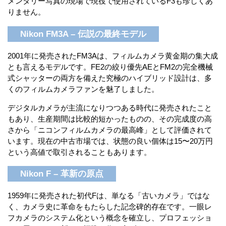
メンタリー写真の現場で現役で使用されているF3も珍しくあ
りません。
Nikon FM3A – 伝説の最終モデル
2001年に発売されたFM3Aは、フィルムカメラ黄金期の集大成
とも言えるモデルです。FE2の絞り優先AEとFM2の完全機械
式シャッターの両方を備えた究極のハイブリッド設計は、多
くのフィルムカメラファンを魅了しました。
デジタルカメラが主流になりつつある時代に発売されたこと
もあり、生産期間は比較的短かったものの、その完成度の高
さから「ニコンフィルムカメラの最高峰」として評価されて
います。現在の中古市場では、状態の良い個体は15〜20万円
という高値で取引されることもあります。
Nikon F – 革新の原点
1959年に発売された初代Fは、単なる「古いカメラ」ではな
く、カメラ史に革命をもたらした記念碑的存在です。一眼レ
フカメラのシステム化という概念を確立し、プロフェッショ