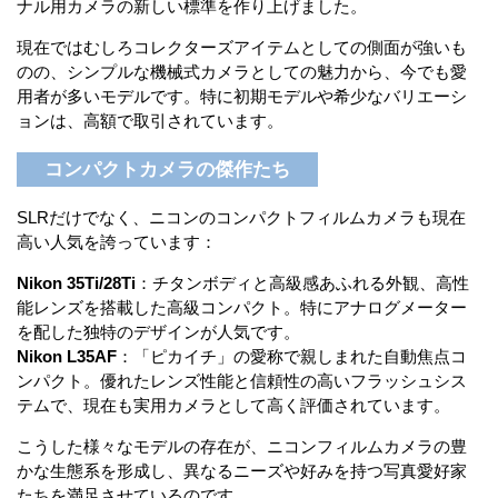
ナル用カメラの新しい標準を作り上げました。
現在ではむしろコレクターズアイテムとしての側面が強いも
のの、シンプルな機械式カメラとしての魅力から、今でも愛
用者が多いモデルです。特に初期モデルや希少なバリエーシ
ョンは、高額で取引されています。
コンパクトカメラの傑作たち
SLRだけでなく、ニコンのコンパクトフィルムカメラも現在
高い人気を誇っています：
Nikon 35Ti/28Ti
：チタンボディと高級感あふれる外観、高性
能レンズを搭載した高級コンパクト。特にアナログメーター
を配した独特のデザインが人気です。
Nikon L35AF
：「ピカイチ」の愛称で親しまれた自動焦点コ
ンパクト。優れたレンズ性能と信頼性の高いフラッシュシス
テムで、現在も実用カメラとして高く評価されています。
こうした様々なモデルの存在が、ニコンフィルムカメラの豊
かな生態系を形成し、異なるニーズや好みを持つ写真愛好家
たちを満足させているのです。