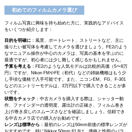
初めてのフィルムカメラ選び
フィルム写真に興味を持ち始めた方に、実践的なアドバイス
をいくつか紹介します：
目的を明確に
：風景、ポートレート、ストリートなど、主に
撮りたい被写体を考慮してカメラを選びましょう。FE2のよう
なマニュアル操作が中心のカメラは、写真の基本を学ぶのに
最適ですが、初心者には少し難しく感じるかもしれません。
予算を考える
：FE2のような人気モデルは比較的高価（5〜8万
円）ですが、Nikon FMやFE（初代）などの姉妹機種はもう少
し手頃な価格で入手可能です。また、ニコンEM、FG、F-301
などのエントリーモデルは、3万円以下で購入できることが多
いです。
状態をチェック
：中古カメラを購入する際は、シャッター動
作、ファインダーの透明度、露出計の正確さ、フィルム巻き
上げ/巻き戻しのスムーズさなどを確認しましょう。信頼でき
る中古カメラ店での購入がお勧めです。
レンズは標準から
：最初のレンズは50mm前後の標準レンズが
おすすめです。特にNikkor 50mm f/1.8は、価格と性能のバラ