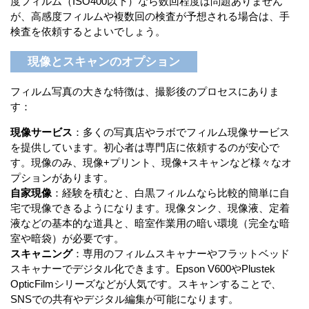
度フィルム（ISO400以下）なら数回程度は問題ありません
が、高感度フィルムや複数回の検査が予想される場合は、手
検査を依頼するとよいでしょう。
現像とスキャンのオプション
フィルム写真の大きな特徴は、撮影後のプロセスにありま
す：
現像サービス
：多くの写真店やラボでフィルム現像サービス
を提供しています。初心者は専門店に依頼するのが安心で
す。現像のみ、現像+プリント、現像+スキャンなど様々なオ
プションがあります。
自家現像
：経験を積むと、白黒フィルムなら比較的簡単に自
宅で現像できるようになります。現像タンク、現像液、定着
液などの基本的な道具と、暗室作業用の暗い環境（完全な暗
室や暗袋）が必要です。
スキャニング
：専用のフィルムスキャナーやフラットベッド
スキャナーでデジタル化できます。Epson V600やPlustek
OpticFilmシリーズなどが人気です。スキャンすることで、
SNSでの共有やデジタル編集が可能になります。