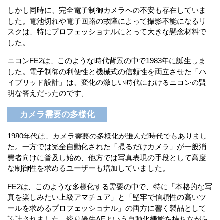
しかし同時に、完全電子制御カメラへの不安も存在していま
した。電池切れや電子回路の故障によって撮影不能になるリ
スクは、特にプロフェッショナルにとって大きな懸念材料で
した。
ニコンFE2は、このような時代背景の中で1983年に誕生しま
した。電子制御の利便性と機械式の信頼性を両立させた「ハ
イブリッド設計」は、変化の激しい時代におけるニコンの賢
明な答えだったのです。
カメラ需要の多様化
1980年代は、カメラ需要の多様化が進んだ時代でもありまし
た。一方では完全自動化された「撮るだけカメラ」が一般消
費者向けに普及し始め、他方では写真表現の手段として高度
な制御性を求めるユーザーも増加していました。
FE2は、このような多様化する需要の中で、特に「本格的な写
真を楽しみたい上級アマチュア」と「堅牢で信頼性の高いツ
ールを求めるプロフェッショナル」の両方に響く製品として
設計されました。絞り優先AEという自動化機能を持ちながら