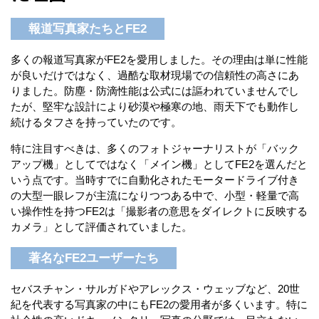
報道写真家たちとFE2
多くの報道写真家がFE2を愛用しました。その理由は単に性能
が良いだけではなく、過酷な取材現場での信頼性の高さにあ
りました。防塵・防滴性能は公式には謳われていませんでし
たが、堅牢な設計により砂漠や極寒の地、雨天下でも動作し
続けるタフさを持っていたのです。
特に注目すべきは、多くのフォトジャーナリストが「バック
アップ機」としてではなく「メイン機」としてFE2を選んだと
いう点です。当時すでに自動化されたモータードライブ付き
の大型一眼レフが主流になりつつある中で、小型・軽量で高
い操作性を持つFE2は「撮影者の意思をダイレクトに反映する
カメラ」として評価されていました。
著名なFE2ユーザーたち
セバスチャン・サルガドやアレックス・ウェッブなど、20世
紀を代表する写真家の中にもFE2の愛用者が多くいます。特に