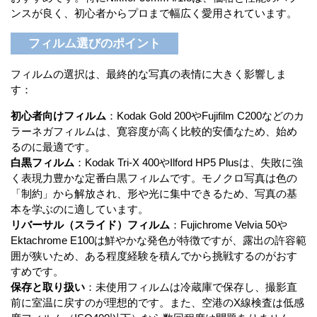
ンスが良く、初心者からプロまで幅広く愛用されています。
フィルム選びのポイント
フィルムの選択は、最終的な写真の表情に大きく影響しま
す：
初心者向けフィルム
：Kodak Gold 200やFujifilm C200などのカ
ラーネガフィルムは、寛容度が高く比較的安価なため、始め
るのに最適です。
白黒フィルム
：Kodak Tri-X 400やIlford HP5 Plusは、失敗に強
く表現力豊かな定番白黒フィルムです。モノクロ写真は色の
「制約」から解放され、形や光に集中できるため、写真の基
本を学ぶのに適しています。
リバーサル（スライド）フィルム
：Fujichrome Velvia 50や
Ektachrome E100は鮮やかな発色が特徴ですが、露出の許容範
囲が狭いため、ある程度経験を積んでから挑戦するのがおす
すめです。
保存と取り扱い
：未使用フィルムは冷蔵庫で保存し、撮影直
前に室温に戻すのが理想的です。また、空港のX線検査は低感