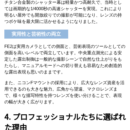
チタン合金製のシャッター幕は軽量かつ高耐久で、当時とし
ては画期的な1/4000秒の高速シャッターを実現。これにより
明るい屋外でも開放絞りでの撮影が可能になり、レンズの持
つボケ味を最大限に活かせるようになりました。
実用性と芸術性の両立
FE2は実用カメラとしての側面と、芸術表現のツールとしての
側面を高いレベルで両立しています。中央重点測光による安
定した露出制御は一般的な撮影シーンで自然な仕上がりをも
たらし、マニュアルモードへの切り替えも容易なため創造的
な露出表現も思いのままです。
また、ニコンFマウントの採用により、広大なレンズ資産を活
用できるのも大きな魅力。広角から望遠、マクロレンズま
で、様々な描写特性を持つレンズを使い分けることで、表現
の幅が大きく広がります。
4. プロフェッショナルたちに選ばれ
た理由