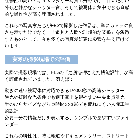
社会性の高いドキュメンタリー写真の分野では、目立たない
外観と静かなシャッター音、そして被写体に集中できる直感
的な操作性が高く評価されました。
これらの写真家たちがFE2で撮影した作品は、単にカメラの良
さを示すだけでなく、「道具と人間の理想的な関係」を象徴
するものとして、今も多くの写真愛好家に影響を与え続けて
います。
実際の撮影現場での評価
実際の撮影現場では、FE2の「急所を押さえた機能設計」が高
く評価されていました。例えば：
動きの速い被写体に対応できる1/4000秒の高速シャッター
逆光や複雑な光条件でも適正露出を得やすい中央重点測光
手のひらサイズながら長時間の撮影でも疲れにくい人間工学
的設計
必要十分な情報だけを表示する、シンプルで見やすいファイ
ンダー
これらの特性は、特に報道やドキュメンタリー、ストリート