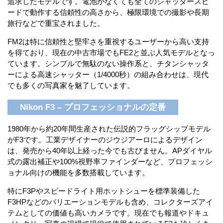
追求したモデルです。電池がなくても全てのシャッタースピ
ードで動作する信頼性の高さから、極限環境での撮影や長期
旅行などで重宝されました。
FM2は特に信頼性と堅牢さを重視するユーザーから高い支持
を得ており、現在の中古市場でもFE2と並ぶ人気モデルとなっ
ています。シンプルで無駄のない操作系と、チタンシャッタ
ーによる高速シャッター（1/4000秒）の組み合わせは、現代
でも多くの写真家を魅了しています。
Nikon F3 – プロフェッショナルの定番
1980年から約20年間生産された伝説的フラッグシップモデル
がF3です。工業デザイナーのジウジアーロによるデザイン
は、発売から40年以上経った今でも古びません。APダイヤル
式の露出補正や100%視野率ファインダーなど、プロフェッシ
ョナル向けの機能を多数搭載しています。
特にF3Pやスピードライト用ホットシューを標準装備した
F3HPなどのバリエーションモデルも含め、コレクターズアイ
テムとしての価値も高いカメラです。現在でも報道やドキュ