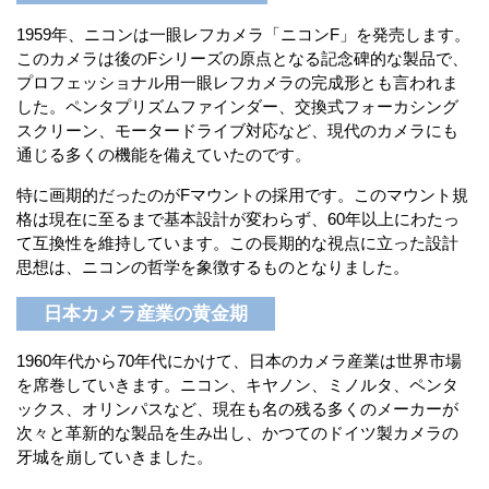
1959年、ニコンは一眼レフカメラ「ニコンF」を発売します。
このカメラは後のFシリーズの原点となる記念碑的な製品で、
プロフェッショナル用一眼レフカメラの完成形とも言われま
した。ペンタプリズムファインダー、交換式フォーカシング
スクリーン、モータードライブ対応など、現代のカメラにも
通じる多くの機能を備えていたのです。
特に画期的だったのがFマウントの採用です。このマウント規
格は現在に至るまで基本設計が変わらず、60年以上にわたっ
て互換性を維持しています。この長期的な視点に立った設計
思想は、ニコンの哲学を象徴するものとなりました。
日本カメラ産業の黄金期
1960年代から70年代にかけて、日本のカメラ産業は世界市場
を席巻していきます。ニコン、キヤノン、ミノルタ、ペンタ
ックス、オリンパスなど、現在も名の残る多くのメーカーが
次々と革新的な製品を生み出し、かつてのドイツ製カメラの
牙城を崩していきました。