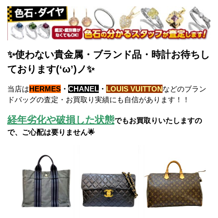
✨使わない貴金属・ブランド品・時計お待ちし
ております(‘ω’)ノ✨
当店は
HERMES
・
CHANEL
・
LOUIS VUITTON
などのブラン
ドバッグの査定・お買取り実績にも自信があります！！
経年劣化や破損した状態
でもお買取りいたしますの
で、ご心配は要りません🌟