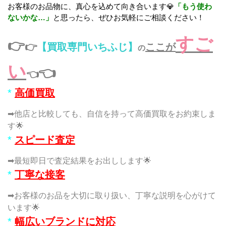
お客様のお品物に、真心を込めて向き合います💎
「もう使わ
ないかな…」
と思ったら、ぜひお気軽にご相談ください！
すご
👉
👉
【買取専門いちふじ】
ここが
の
い
👈
👈
*
高価買取
➡他店と比較しても、自信を持って高価買取をお約束しま
す🌟
*
スピード査定
➡最短即日で査定結果をお出しします🌟
*
丁寧な接客
➡お客様のお品を大切に取り扱い、丁寧な説明を心がけて
います🌟
*
幅広いブランドに対応