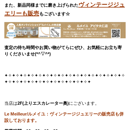
ヴィンテージジュ
また、新品同様までに磨き上げられた
エリーも販売
も
ございます☆
査定の待ち時間やお買い物がてらにぜひ、お気軽にお立ち寄
りくださいませ(*^▽^*)
✦✧✦✧✦✧✦✧✦✧✦✧✦✧✦✧✦✧✦✧✦✧✦✧✦✧✦✧✦✧✦✧
✦✧✦✧✦✧✦✧✦✧✦✧✦✧✦✧✦✧✦✧✦✧✦
当店は
2F(上りエスカレーター奥)
にございます。
Le Meilleur/ルメイユ：ヴィンテージジュエリーの販売店も併
設しております。