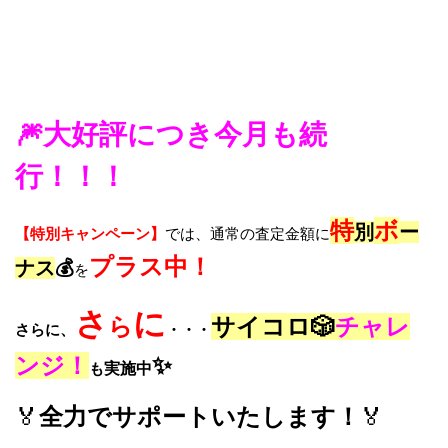
🎆大好評につき今月も続
行！！！
特
ボ
別
ー
【特別キャンペーン】
では、通常の査定金額に
プラス中！
ナス
💰
を
さ
に
ら
サイコロ🎲
チャレ
さらに、
・・・
ンジ！
✨
も
実施中
🏅
全力でサポートいたします！
🏅