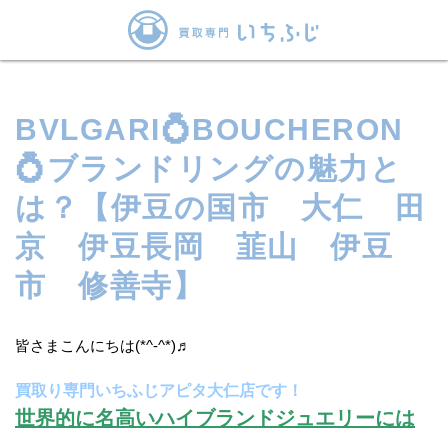
BVLGARI💍BOUCHERON
💍ブランドリングの魅力と
は？【伊豆の国市 大仁 田
京 伊豆長岡 韮山 伊豆
市 修善寺】
皆さまこんにちは(*^-^*)♬
買取り専門いちふじアピタ大仁店です！
世界的に名高いハイブランドジュエリーには