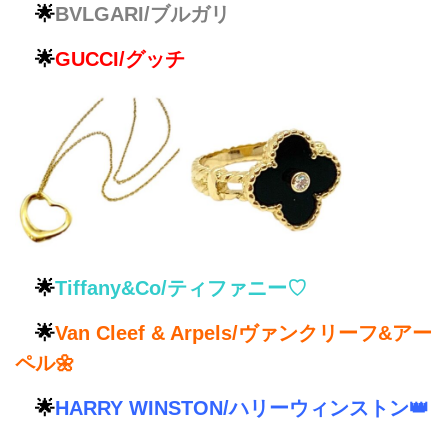
🌟
BVLGARI/ブルガリ
🌟
GUCCI/グッチ
🌟
Tiffany&Co/ティファニー♡
🌟
Van Cleef & Arpels/ヴァンクリーフ&アー
ペル🌼
🌟
HARRY WINSTON/ハリーウィンストン👑