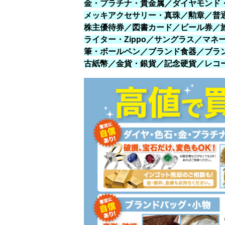
金・プラチナ・貴金属／ダイヤモンド
メッキアクセサリー・真珠／勲章／普
株主優待券／図書カード／ビール券／
ライター・Zippo／サングラス／マ
筆・ボールペン／ブランド食器／ブラ
古紙幣／金貨・銀貨／記念硬貨／レコー