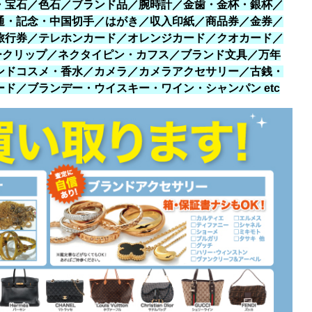
・宝石／色石／ブランド品／腕時計／金歯・金杯・銀杯／
通・記念・中国切手／はがき／収入印紙／商品券／金券／
旅行券／テレホンカード／オレンジカード／クオカード／
ネークリップ／ネクタイピン・カフス／ブランド文具／万年
ンドコスメ・香水／カメラ／カメラアクセサリー／古銭・
ド／ブランデー・ウイスキー・ワイン・シャンパン etc