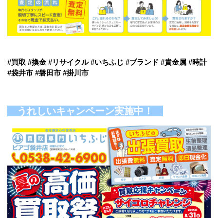
#買取 #換金 #リサイクル #いちふじ #ブランド #貴金属 #時計
#袋井市 #磐田市 #掛川市
うれしいキャンペーン実施中！