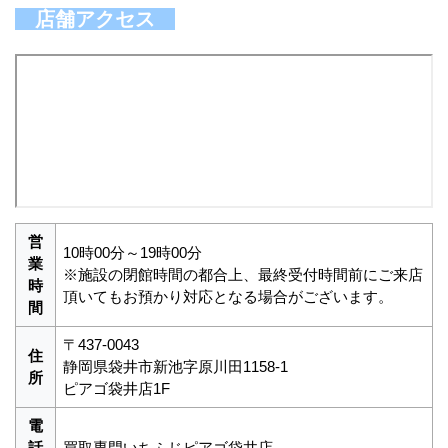
店舗アクセス
営
10時00分～19時00分
業
※施設の閉館時間の都合上、最終受付時間前にご来店
時
頂いてもお預かり対応となる場合がございます。
間
〒437-0043
住
静岡県袋井市新池字原川田1158-1
所
ピアゴ袋井店1F
電
話
買取専門いちふじピアゴ袋井店