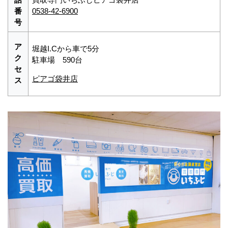
番
0538-42-6900
号
ア
堀越I.Cから車で5分
ク
駐車場 590台
セ
ピアゴ袋井店
ス