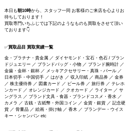
本日も
朝10時
から、スタッフ一同 お客様のご来店を心よりお
待ちしております！
買取専門いちふじでは下記のようなものも買取をさせて頂い
ております👇
✅
買取品目 買取実績一覧
金・プラチナ・貴金属 ／ ダイヤモンド・宝石・色石 / ブラン
ドジュエリー ／ ブランドバッグ・小物 ／ ブランド腕時計 ／
金歯・金杯・銀杯 ／ メッキアクセサリー・真珠・パール ／
日本切手・中国切手 ／ はがき ／ 収入印紙 ／ 商品券 ／ 金券
／ 株主優待券 ／ 図書カード ／ ビール券 ／ 旅行券 ／ テレホ
ンカード ／ オレンジカード ／ クオカード ／ ライター ／ サ
ングラス ／ ブランド文具・食器・ブランドコスメ・香水 ／
カメラ ／ 古銭・古紙幣・外国コイン ／ 金貨・銀貨 ／ 記念硬
貨 ／ 骨董品 ／ 絵画・掛け軸 ／ 香木 ／ ブランデー・ウイス
キー・シャンパン etc