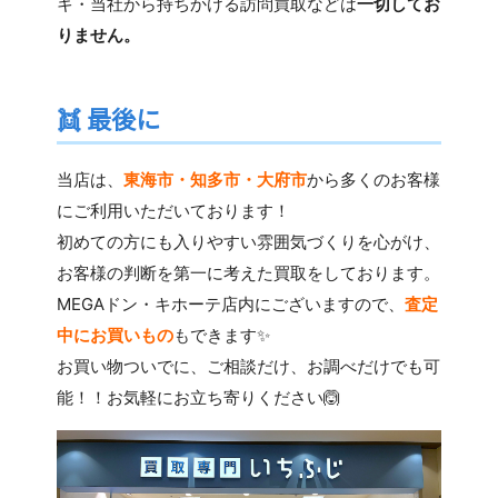
キ・当社から持ちかける訪問買取などは
一切してお
りません。
👯
最後に
当店は、
東海市・知多市・大府市
から多くのお客様
にご利用いただいております！
初めての方にも入りやすい雰囲気づくりを心がけ、
お客様の判断を第一に考えた買取をしております。
MEGAドン・キホーテ店内にございますので、
査定
中にお買いもの
も
できます✨
お買い物ついでに、ご相談だけ、お調べだけでも可
能！！お気軽にお立ち寄りください🙆