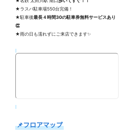
★名鉄 太田川駅 南口
歩いてすぐ！！
★ラスパ駐車場550台完備！
★
駐車後
最長４時間30の駐車券無料サービスあり
👏
★雨の日も濡れずにご来店できます✨
📌
フロアマップ